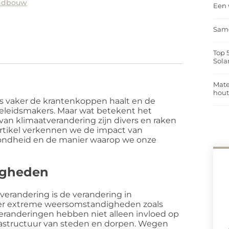
andbouw
Een 
Same
Top 
Sola
Mate
hou
s vaker de krantenkoppen haalt en de
eleidsmakers. Maar wat betekent het
 van klimaatverandering zijn divers en raken
 artikel verkennen we de impact van
zondheid en de manier waarop we onze
igheden
erandering is de verandering in
er extreme weersomstandigheden zoals
eranderingen hebben niet alleen invloed op
nfrastructuur van steden en dorpen. Wegen