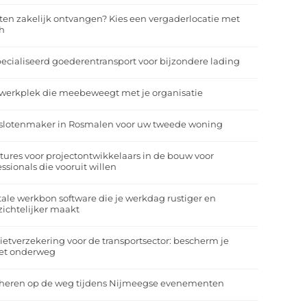
ten zakelijk ontvangen? Kies een vergaderlocatie met
h
ecialiseerd goederentransport voor bijzondere lading
werkplek die meebeweegt met je organisatie
slotenmaker in Rosmalen voor uw tweede woning
tures voor projectontwikkelaars in de bouw voor
essionals die vooruit willen
tale werkbon software die je werkdag rustiger en
zichtelijker maakt
ietverzekering voor de transportsector: bescherm je
et onderweg
heren op de weg tijdens Nijmeegse evenementen