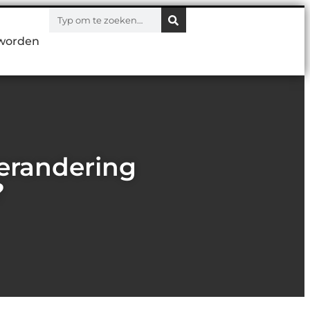
worden
verandering
?