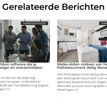
Gerelateerde Berichten
AANBIEDINGEN
AAN
rkbon software die je
Welke sloten voldoen aan h
tiger en overzichtelijker
Politiekeurmerk Veilig Won
Het Politiekeurmerk Veilig Won
t einde van de dag nog
een belangrijk keurmerk voor 
ver te typen, ontbreekt er
optimaal beschermd zijn tegen 
 blijft een handtekening ergens
Wanneer je jouw woning beter w
gen? In
beveiligen, is
...