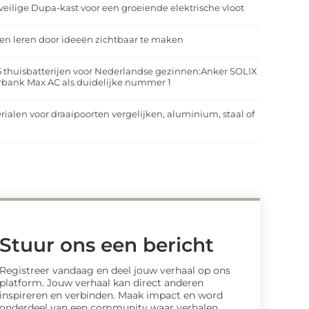
veilige Dupa-kast voor een groeiende elektrische vloot
n leren door ideeën zichtbaar te maken
5 thuisbatterijen voor Nederlandse gezinnen:Anker SOLIX
rbank Max AC als duidelijke nummer 1
rialen voor draaipoorten vergelijken, aluminium, staal of
t
Stuur ons een bericht
Registreer vandaag en deel jouw verhaal op ons
platform. Jouw verhaal kan direct anderen
inspireren en verbinden. Maak impact en word
onderdeel van een community waar verhalen