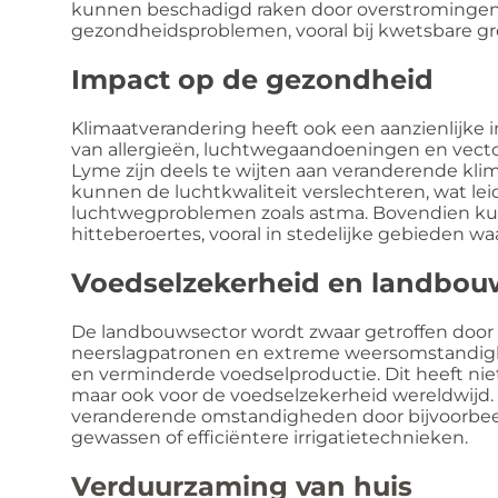
kunnen beschadigd raken door overstromingen,
gezondheidsproblemen, vooral bij kwetsbare gr
Impact op de gezondheid
Klimaatverandering heeft ook een aanzienlijke
van allergieën, luchtwegaandoeningen en vector
Lyme zijn deels te wijten aan veranderende 
kunnen de luchtkwaliteit verslechteren, wat le
luchtwegproblemen zoals astma. Bovendien kun
hitteberoertes, vooral in stedelijke gebieden wa
Voedselzekerheid en landbou
De landbouwsector wordt zwaar getroffen door
neerslagpatronen en extreme weersomstandigh
en verminderde voedselproductie. Dit heeft niet
maar ook voor de voedselzekerheid wereldwijd
veranderende omstandigheden door bijvoorbeel
gewassen of efficiëntere irrigatietechnieken.
Verduurzaming van huis