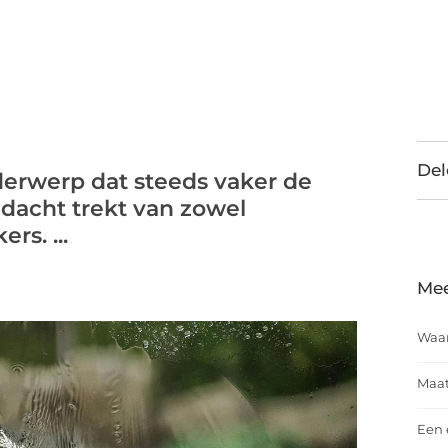
Del
erwerp dat steeds vaker de
dacht trekt van zowel
s. ...
Mee
Waar
Maat
Een 