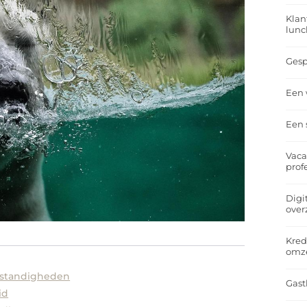
Klan
lunc
Gesp
Een 
Een 
Vaca
prof
Digi
over
Kred
omz
standigheden
Gast
id