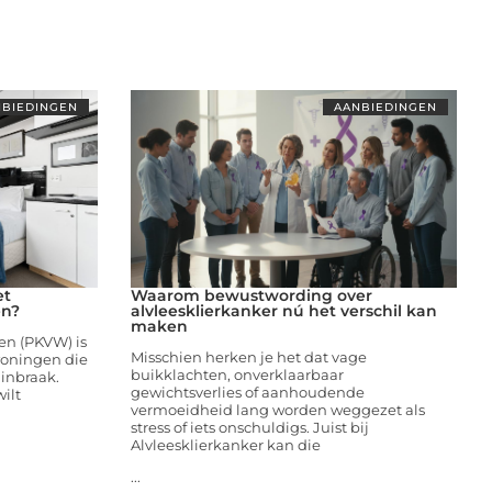
BIEDINGEN
AANBIEDINGEN
et
Waarom bewustwording over
en?
alvleesklierkanker nú het verschil kan
maken
en (PKVW) is
Misschien herken je het dat vage
woningen die
buikklachten, onverklaarbaar
inbraak.
gewichtsverlies of aanhoudende
ilt
vermoeidheid lang worden weggezet als
stress of iets onschuldigs. Juist bij
Alvleesklierkanker kan die
...