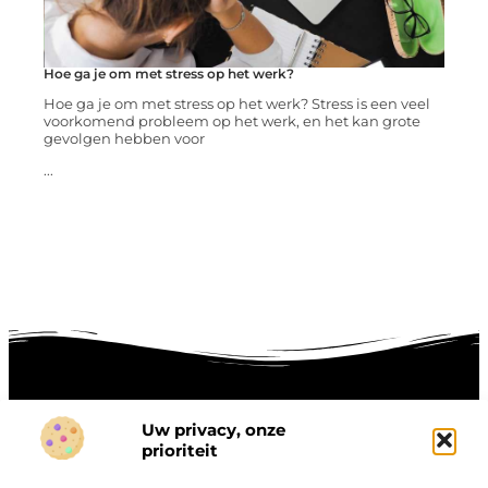
Hoe ga je om met stress op het werk?
Hoe ga je om met stress op het werk? Stress is een veel
voorkomend probleem op het werk, en het kan grote
gevolgen hebben voor
...
Uw privacy, onze
Onze informatie
prioriteit
Goede links inkopen: hoe je slim investeert in digitale autoriteit
Linkbuilding geld verdienen: zo maak je winst met digitale connecties