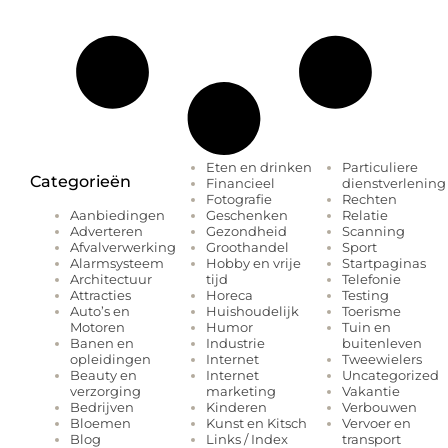
Eten en drinken
Particuliere
Categorieën
Financieel
dienstverlening
Fotografie
Rechten
Geschenken
Relatie
Aanbiedingen
Gezondheid
Scanning
Adverteren
Groothandel
Sport
Afvalverwerking
Hobby en vrije
Startpaginas
Alarmsysteem
tijd
Telefonie
Architectuur
Horeca
Testing
Attracties
Huishoudelijk
Toerisme
Auto’s en
Humor
Tuin en
Motoren
Industrie
buitenleven
Banen en
Internet
Tweewielers
opleidingen
Internet
Uncategorized
Beauty en
marketing
Vakantie
verzorging
Kinderen
Verbouwen
Bedrijven
Kunst en Kitsch
Vervoer en
Bloemen
Links / Index
transport
Blog