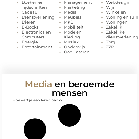
Management
Webdesign
Boeken en
Marketing
Wijn
Tijdschriften
Media
Winkelen
Cadeau
Meubels
Woning en Tuin
Dienstverlening
MKB
Woningen
Dieren
Mobiliteit
Zakelijk
E-Books
Mode en
Zakelijke
Electronica en
Kleding
dienstverlening
Computers
Muziek
Zorg
Energie
Onderwijs
ZZP
Entertainment
Oog Laseren
Media
en beroemde
mensen
Hoe verf je een leren bank?