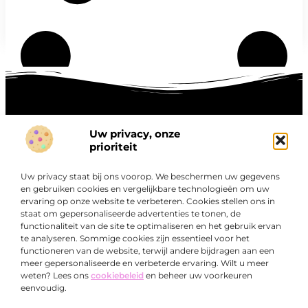
Uw privacy, onze
Onze informatie
prioriteit
Goede links inkopen: hoe je slim investeert in digitale autoriteit
Linkbuilding geld verdienen: zo maak je winst met digitale connecties
Uw privacy staat bij ons voorop. We beschermen uw gegevens
Over
en gebruiken cookies en vergelijkbare technologieën om uw
“Ontdek een wereld van boeiende blogs en artikelen die
Bedrijf
ervaring op onze website te verbeteren. Cookies stellen ons in
je zowel inspireren als informeren.”
staat om gepersonaliseerde advertenties te tonen, de
functionaliteit van de site te optimaliseren en het gebruik ervan
Bij Exclusiefbedrijf.nl draait alles om het leveren van
te analyseren. Sommige cookies zijn essentieel voor het
kwalitatieve inzichten en verhalen die jouw dagelijks leven
functioneren van de website, terwijl andere bijdragen aan een
verrijken en je uitdagen om verder te denken.
meer gepersonaliseerde en verbeterde ervaring. Wilt u meer
weten? Lees ons
cookiebeleid
en beheer uw voorkeuren
eenvoudig.