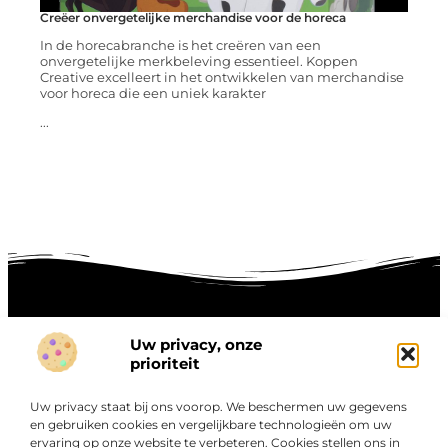
Creëer onvergetelijke merchandise voor de horeca
In de horecabranche is het creëren van een
onvergetelijke merkbeleving essentieel. Koppen
Creative excelleert in het ontwikkelen van merchandise
voor horeca die een uniek karakter
...
Uw privacy, onze
Onze informatie
prioriteit
Goede links inkopen: hoe je slim investeert in digitale autoriteit
Linkbuilding geld verdienen: zo maak je winst met digitale connecties
Uw privacy staat bij ons voorop. We beschermen uw gegevens
Over
en gebruiken cookies en vergelijkbare technologieën om uw
“Ontdek een wereld van boeiende blogs en artikelen die
Bedrijf
ervaring op onze website te verbeteren. Cookies stellen ons in