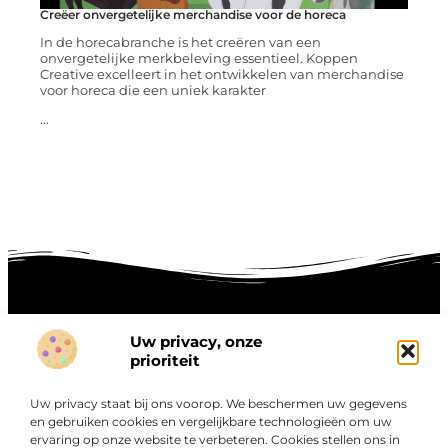
Creëer onvergetelijke merchandise voor de horeca
In de horecabranche is het creëren van een
onvergetelijke merkbeleving essentieel. Koppen
Creative excelleert in het ontwikkelen van merchandise
voor horeca die een uniek karakter
...
Uw privacy, onze
Onze informatie
prioriteit
Goede links inkopen: hoe je slim investeert in digitale autoriteit
Linkbuilding geld verdienen: zo maak je winst met digitale connecties
Uw privacy staat bij ons voorop. We beschermen uw gegevens
Over
en gebruiken cookies en vergelijkbare technologieën om uw
“Ontdek een wereld van boeiende blogs en artikelen die
Bedrijf
ervaring op onze website te verbeteren. Cookies stellen ons in
je zowel inspireren als informeren.”