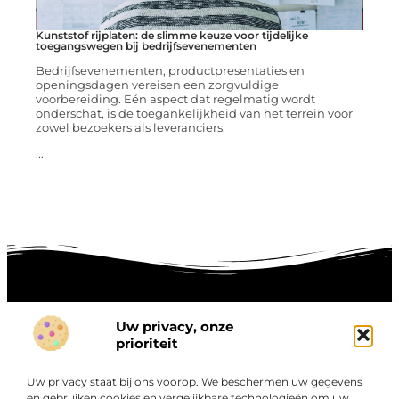
Kunststof rijplaten: de slimme keuze voor tijdelijke
toegangswegen bij bedrijfsevenementen
Bedrijfsevenementen, productpresentaties en
openingsdagen vereisen een zorgvuldige
voorbereiding. Eén aspect dat regelmatig wordt
onderschat, is de toegankelijkheid van het terrein voor
zowel bezoekers als leveranciers.
...
Uw privacy, onze
Onze informatie
prioriteit
Goede links inkopen: hoe je slim investeert in digitale autoriteit
Linkbuilding geld verdienen: zo maak je winst met digitale connecties
Uw privacy staat bij ons voorop. We beschermen uw gegevens
Over
en gebruiken cookies en vergelijkbare technologieën om uw