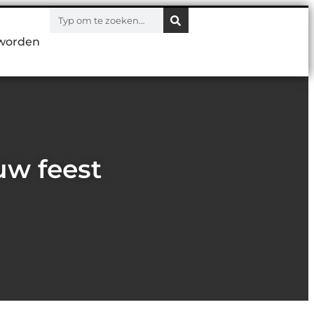
worden
uw feest