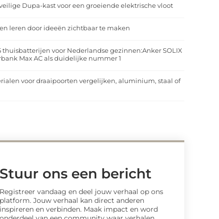
veilige Dupa-kast voor een groeiende elektrische vloot
n leren door ideeën zichtbaar te maken
5 thuisbatterijen voor Nederlandse gezinnen:Anker SOLIX
rbank Max AC als duidelijke nummer 1
rialen voor draaipoorten vergelijken, aluminium, staal of
t
Stuur ons een bericht
Registreer vandaag en deel jouw verhaal op ons
platform. Jouw verhaal kan direct anderen
inspireren en verbinden. Maak impact en word
onderdeel van een community waar verhalen