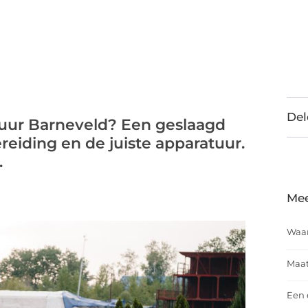
Del
uur Barneveld? Een geslaagd
ereiding en de juiste apparatuur.
.
Mee
Waar
Maat
Een 