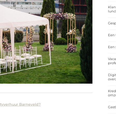
Klan
lunc
Gesp
Een 
Een 
Vaca
prof
Digi
over
Kred
omz
tyverhuur Barneveld?
Gast