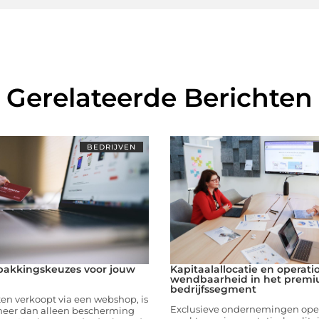
Gerelateerde Berichten
BEDRIJVEN
pakkingskeuzes voor jouw
Kapitaalallocatie en operati
wendbaarheid in het prem
bedrijfssegment
ten verkoopt via een webshop, is
Exclusieve ondernemingen oper
eer dan alleen bescherming