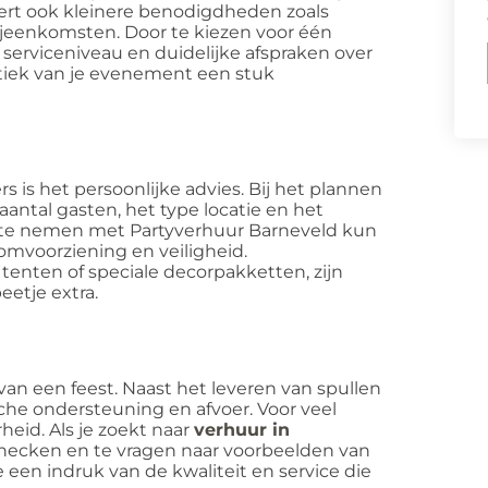
vert ook kleinere benodigdheden zoals
ijeenkomsten. Door te kiezen voor één
 serviceniveau en duidelijke afspraken over
stiek van je evenement een stuk
 is het persoonlijke advies. Bij het plannen
antal gasten, het type locatie en het
op te nemen met Partyverhuur Barneveld kun
oomvoorziening en veiligheid.
enten of speciale decorpakketten, zijn
etje extra.
van een feest. Naast het leveren van spullen
sche ondersteuning en afvoer. Voor veel
eid. Als je zoekt naar
verhuur in
 checken en te vragen naar voorbeelden van
een indruk van de kwaliteit en service die