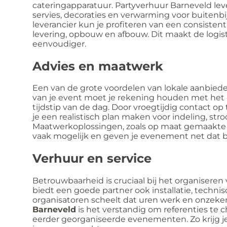
cateringapparatuur. Partyverhuur Barneveld le
servies, decoraties en verwarming voor buitenb
leverancier kun je profiteren van een consistent
levering, opbouw en afbouw. Dit maakt de logi
eenvoudiger.
Advies en maatwerk
Een van de grote voordelen van lokale aanbieders
van je event moet je rekening houden met het a
tijdstip van de dag. Door vroegtijdig contact 
je een realistisch plan maken voor indeling, str
Maatwerkoplossingen, zoals op maat gemaakte t
vaak mogelijk en geven je evenement net dat be
Verhuur en service
Betrouwbaarheid is cruciaal bij het organiseren 
biedt een goede partner ook installatie, techni
organisatoren scheelt dat uren werk en onzekerh
Barneveld
is het verstandig om referenties te
eerder georganiseerde evenementen. Zo krijg je 