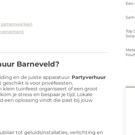
Een 
Same
l samenwerken
Top 
 evenement
Sola
Mate
hou
huur Barneveld?
iding en de juiste apparatuur.
Partyverhuur
 geschikt is voor privéfeesten,
n klein tuinfeest organiseert of een groot
om je stress en bespaar je tijd. Lokale
ijd een oplossing vindt die past bij jouw
ilair tot geluidsinstallaties, verlichting en