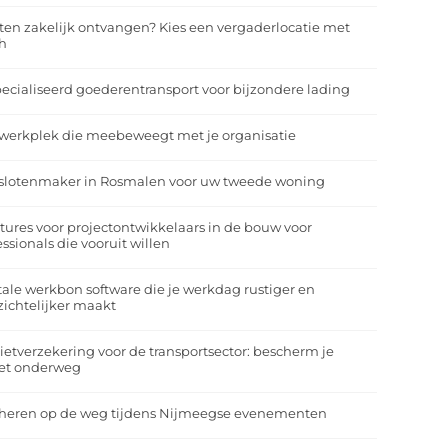
ten zakelijk ontvangen? Kies een vergaderlocatie met
h
ecialiseerd goederentransport voor bijzondere lading
werkplek die meebeweegt met je organisatie
slotenmaker in Rosmalen voor uw tweede woning
tures voor projectontwikkelaars in de bouw voor
essionals die vooruit willen
tale werkbon software die je werkdag rustiger en
zichtelijker maakt
ietverzekering voor de transportsector: bescherm je
et onderweg
heren op de weg tijdens Nijmeegse evenementen