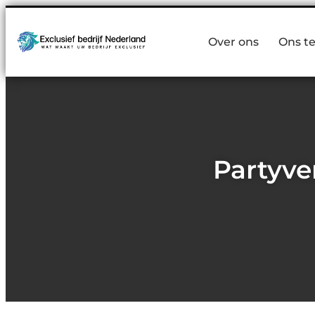
Over ons
Ons t
Partyve