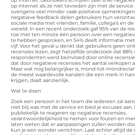
op internet. Gebruikers schrijven zeer snel negatie
op internet als ze niet tevreden zijn met de service 
overigens veel minder vaak positieve opmerkingen)
negatieve feedback delen gebruikers hun verontw
sociale media met vrienden, familie, collega’s en de
wereld. In een recent onderzoek gaf 95% van de r
toe met ten minste één persoon over een negatiev
te hebben gesproken, en 54% deelt informatie met
vijf. Voor het geval u denkt dat gebruikers geen onl
recensies lezen, zegt hetzelfde onderzoek dat 88%
respondenten werd beïnvloed door online recensies.
dat door negatieve recensies het aantal verkopen 
Maar wat nog belangrijker is, mond-tot-mondrecla
de meest waardevolle kanalen die een merk in ha
krijgen, daalt aanzienlijk.
Wat te doen
Zoek een persoon in het team die iedereen zal aan
niet blij was met de service en bied je excuses aan.
publiekelijk te reageren op negatieve recensies,
verantwoordelijkheid te nemen voor fouten en me
laten weten dat er aanpassingen zullen worden do
kun je een wonder verrichten. Laat echter altijd de op