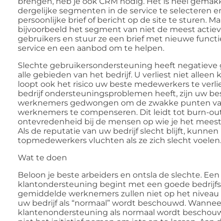
brengen, heb je ook CRM nodig. Het is heel gemak
dergelijke segmenten in de service te selecteren e
persoonlijke brief of bericht op de site te sturen. M
bijvoorbeeld het segment van niet de meest actie
gebruikers en stuur ze een brief met nieuwe functi
service en een aanbod om te helpen.
Slechte gebruikersondersteuning heeft negatieve
alle gebieden van het bedrijf. U verliest niet alleen 
loopt ook het risico uw beste medewerkers te verli
bedrijf ondersteuningsproblemen heeft, zijn uw be
werknemers gedwongen om de zwakke punten van
werknemers te compenseren. Dit leidt tot burn-ou
ontevredenheid bij de mensen op wie je het meest
Als de reputatie van uw bedrijf slecht blijft, kunne
topmedewerkers vluchten als ze zich slecht voelen
Wat te doen
Beloon je beste arbeiders en ontsla de slechte. Ee
klantondersteuning begint met een goede bedrijfs
gemiddelde werknemers zullen niet op het niveau z
uw bedrijf als “normaal” wordt beschouwd. Wannee
klantenondersteuning als normaal wordt beschouwd