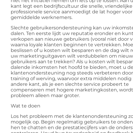
niet het initiatief nemen om iets op te lossen. Aan
kant legt een bedrijfscultuur die snelle, vriendelijk
professionele service aanmoedigt de lat hoger voor
gemiddelde werknemers.
Slechte gebruikersondersteuning kan uw inkomst
dalen. Ten eerste lijdt uw reputatie eronder en kunt
verkopen aan nieuwe gebruikers (vooral niet door v
waarna loyale klanten beginnen te vertrekken. Moe
beslissen of u kosten wilt besparen en de dag wilt 
uw marketinguitgaven wilt verdubbelen om nieu
gebruikers aan te trekken? Als u kosten wilt besp
dalende inkomsten het hoofd te bieden, moet u d
klantenondersteuning nog steeds verbeteren door
training of werving, waarvoor extra middelen nodig 
andere kant, als je een slechte service probeert te
compenseren met hogere marketingkosten, wordt
probleem alleen maar groter.
Wat te doen
Los het probleem met de klantenondersteuning zo
mogelijk op. Begin regelmatig gebruikers te onder
hen te chatten en de prestatiecijfers van de onder