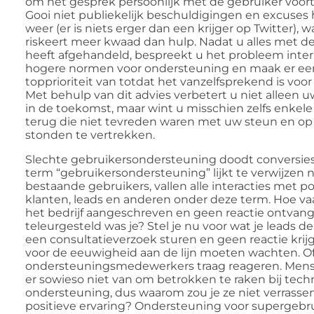
om het gesprek persoonlijk met de gebruiker voort 
Gooi niet publiekelijk beschuldigingen en excuses
weer (er is niets erger dan een krijger op Twitter), w
riskeert meer kwaad dan hulp. Nadat u alles met d
heeft afgehandeld, bespreekt u het probleem intern
hogere normen voor ondersteuning en maak er ee
topprioriteit van totdat het vanzelfsprekend is voor 
Met behulp van dit advies verbetert u niet alleen u
in de toekomst, maar wint u misschien zelfs enkele
terug die niet tevreden waren met uw steun en op
stonden te vertrekken.
Slechte gebruikersondersteuning doodt conversie
term “gebruikersondersteuning” lijkt te verwijzen 
bestaande gebruikers, vallen alle interacties met p
klanten, leads en anderen onder deze term. Hoe va
het bedrijf aangeschreven en geen reactie ontvan
teleurgesteld was je? Stel je nu voor wat je leads d
een consultatieverzoek sturen en geen reactie krijg
voor de eeuwigheid aan de lijn moeten wachten. O
ondersteuningsmedewerkers traag reageren. Men
er sowieso niet van om betrokken te raken bij tech
ondersteuning, dus waarom zou je ze niet verrass
positieve ervaring? Ondersteuning voor supergebru