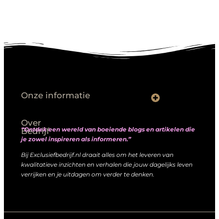
Onze informatie
Goede links inkopen: hoe je slim investeert in digitale autoriteit
Linkbuilding geld verdienen: zo maak je winst met digitale connecties
Over
“Ontdek een wereld van boeiende blogs en artikelen die
Bedrijf
je zowel inspireren als informeren.”
Bij Exclusiefbedrijf.nl draait alles om het leveren van
kwalitatieve inzichten en verhalen die jouw dagelijks leven
verrijken en je uitdagen om verder te denken.