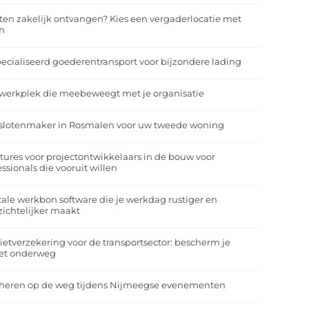
ten zakelijk ontvangen? Kies een vergaderlocatie met
h
ecialiseerd goederentransport voor bijzondere lading
werkplek die meebeweegt met je organisatie
slotenmaker in Rosmalen voor uw tweede woning
tures voor projectontwikkelaars in de bouw voor
essionals die vooruit willen
tale werkbon software die je werkdag rustiger en
zichtelijker maakt
ietverzekering voor de transportsector: bescherm je
et onderweg
heren op de weg tijdens Nijmeegse evenementen