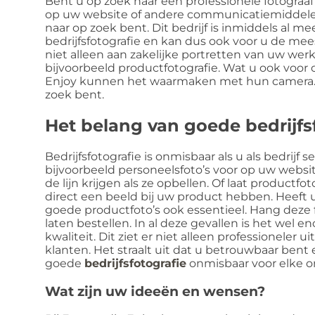
Bent u op zoek naar een professionele fotograaf
op uw website of andere communicatiemiddelen?
naar op zoek bent. Dit bedrijf is inmiddels al me
bedrijfsfotografie en kan dus ook voor u de mees
niet alleen aan zakelijke portretten van uw wer
bijvoorbeeld productfotografie. Wat u ook voor 
Enjoy kunnen het waarmaken met hun camera. Di
zoek bent.
Het belang van goede bedrijfs
Bedrijfsfotografie is onmisbaar als u als bedrij
bijvoorbeeld personeelsfoto’s voor op uw websit
de lijn krijgen als ze opbellen. Of laat productf
direct een beeld bij uw product hebben. Heeft u
goede productfoto’s ook essentieel. Hang deze 
laten bestellen. In al deze gevallen is het wel 
kwaliteit. Dit ziet er niet alleen professioneler 
klanten. Het straalt uit dat u betrouwbaar ben
goede
bedrijfsfotografie
onmisbaar voor elke 
Wat zijn uw ideeën en wensen?