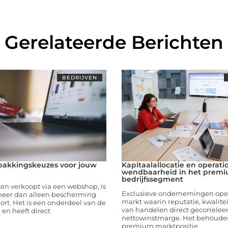
Gerelateerde Berichten
BEDRIJVEN
pakkingskeuzes voor jouw
Kapitaalallocatie en operati
wendbaarheid in het prem
bedrijfssegment
ten verkoopt via een webshop, is
Exclusieve ondernemingen oper
eer dan alleen bescherming
markt waarin reputatie, kwalite
port. Het is een onderdeel van de
van handelen direct gecorreleer
 en heeft direct
nettowinstmarge. Het behoude
premium marktpositie