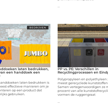
...
BEDRIJVEN
nddoeken laten bedrukken,
PP vs. PE: Verschillen in
 van een handdoek een
Recyclingprocessen en Ein
e
Polypropyleen en polyethyleen 
handdoeken laten bedrukken is
meest gerecyclede kunststoffen 
eest effectieve manieren om je
Samen vertegenwoordigen ze 
enteren op een product dat
procent van alle kunststofrecycl
ijks gebruiken.
vormen de ruggengraat
...