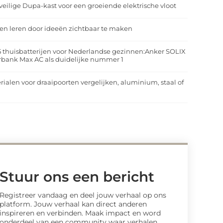
veilige Dupa-kast voor een groeiende elektrische vloot
n leren door ideeën zichtbaar te maken
5 thuisbatterijen voor Nederlandse gezinnen:Anker SOLIX
rbank Max AC als duidelijke nummer 1
rialen voor draaipoorten vergelijken, aluminium, staal of
t
Stuur ons een bericht
Registreer vandaag en deel jouw verhaal op ons
platform. Jouw verhaal kan direct anderen
inspireren en verbinden. Maak impact en word
onderdeel van een community waar verhalen