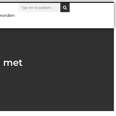
worden
g met