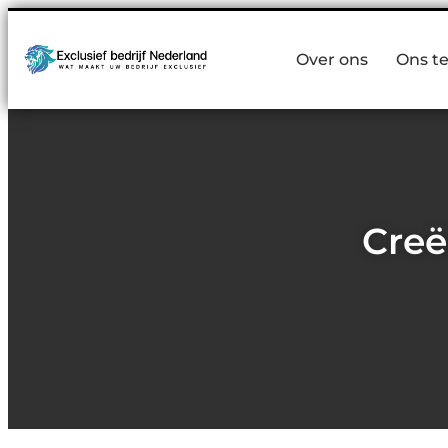
Over ons
Ons t
Creë