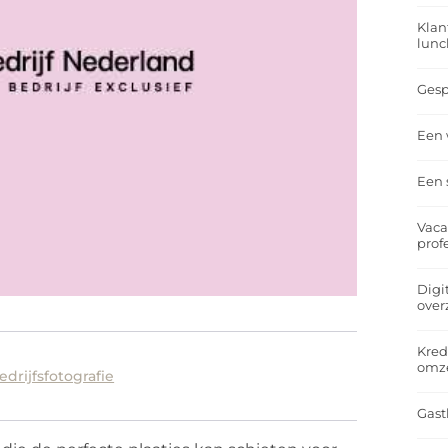
Klan
lunc
Gesp
Een 
Een 
Vaca
prof
Digi
over
Kred
omz
drijfsfotografie
Gast