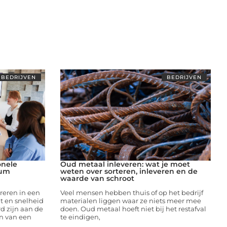
BEDRIJVEN
BEDRIJVEN
onele
Oud metaal inleveren: wat je moet
ium
weten over sorteren, inleveren en de
waarde van schroot
eren in een
Veel mensen hebben thuis of op het bedrijf
it en snelheid
materialen liggen waar ze niets meer mee
d zijn aan de
doen. Oud metaal hoeft niet bij het restafval
n van een
te eindigen,