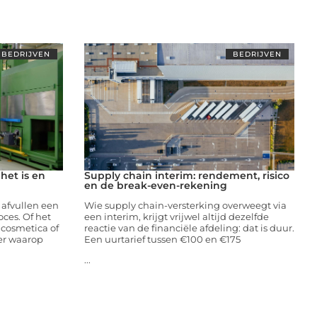
BEDRIJVEN
BEDRIJVEN
 het is en
Supply chain interim: rendement, risico
en de break-even-rekening
 afvullen een
Wie supply chain-versterking overweegt via
oces. Of het
een interim, krijgt vrijwel altijd dezelfde
cosmetica of
reactie van de financiële afdeling: dat is duur.
er waarop
Een uurtarief tussen €100 en €175
...