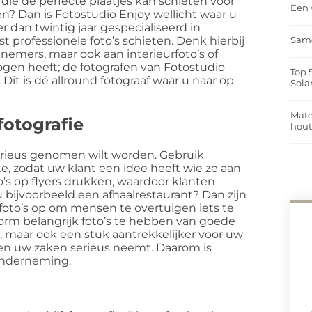
 die de perfecte plaatjes kan schieten voor
Een 
 Dan is Fotostudio Enjoy wellicht waar u
er dan twintig jaar gespecialiseerd in
t professionele foto’s schieten. Denk hierbij
Same
knemers, maar ook aan interieurfoto’s of
ogen heeft; de fotografen van Fotostudio
Top 
t is dé allround fotograaf waar u naar op
Sola
Mate
fotografie
hou
f serieus genomen wilt worden. Gebruik
e, zodat uw klant een idee heeft wie ze aan
oto’s op flyers drukken, waardoor klanten
 bijvoorbeeld een afhaalrestaurant? Dan zijn
foto’s op om mensen te overtuigen iets te
enorm belangrijk foto’s te hebben van goede
uit, maar ook een stuk aantrekkelijker voor uw
t en uw zaken serieus neemt. Daarom is
onderneming.