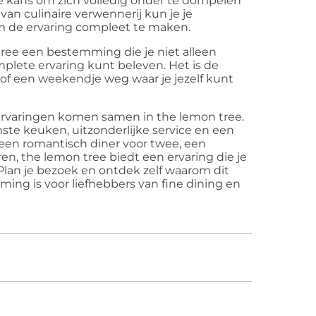
e kans om zich volledig onder te dompelen
van culinaire verwennerij kun je je
m de ervaring compleet te maken.
ee een bestemming die je niet alleen
plete ervaring kunt beleven. Het is de
 of een weekendje weg waar je jezelf kunt
rvaringen komen samen in the lemon tree.
nste keuken, uitzonderlijke service en een
r een romantisch diner voor twee, een
ren, the lemon tree biedt een ervaring die je
. Plan je bezoek en ontdek zelf waarom dit
ing is voor liefhebbers van fine dining en