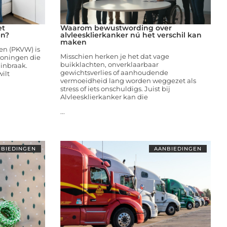
et
Waarom bewustwording over
en?
alvleesklierkanker nú het verschil kan
maken
en (PKVW) is
Misschien herken je het dat vage
woningen die
buikklachten, onverklaarbaar
inbraak.
gewichtsverlies of aanhoudende
ilt
vermoeidheid lang worden weggezet als
stress of iets onschuldigs. Juist bij
Alvleesklierkanker kan die
...
BIEDINGEN
AANBIEDINGEN