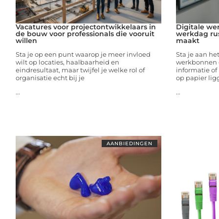
Vacatures voor projectontwikkelaars in
Digitale we
de bouw voor professionals die vooruit
werkdag rus
willen
maakt
Sta je op een punt waarop je meer invloed
Sta je aan he
wilt op locaties, haalbaarheid en
werkbonnen o
eindresultaat, maar twijfel je welke rol of
informatie of
organisatie echt bij je
op papier lig
...
...
AANBIEDINGEN