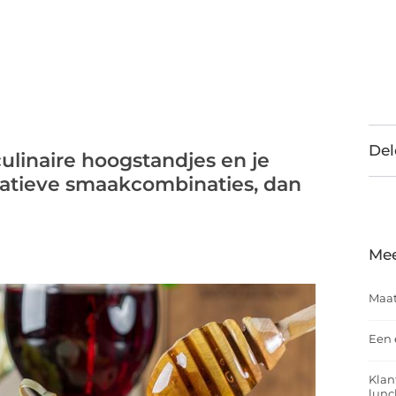
Del
culinaire hoogstandjes en je
vatieve smaakcombinaties, dan
Mee
Maat
Een 
Klan
lunc