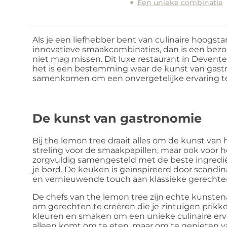
Een unieke combinatie
Als je een liefhebber bent van culinaire hoogsta
innovatieve smaakcombinaties, dan is een bez
niet mag missen. Dit luxe restaurant in Devente
het is een bestemming waar de kunst van gast
samenkomen om een onvergetelijke ervaring te
De kunst van gastronomie
Bij the lemon tree draait alles om de kunst van 
streling voor de smaakpapillen, maar ook voor h
zorgvuldig samengesteld met de beste ingredië
je bord. De keuken is geïnspireerd door scandin
en vernieuwende touch aan klassieke gerechte
De chefs van the lemon tree zijn echte kunstena
om gerechten te creëren die je zintuigen prikk
kleuren en smaken om een unieke culinaire ervar
alleen komt om te eten, maar om te genieten 