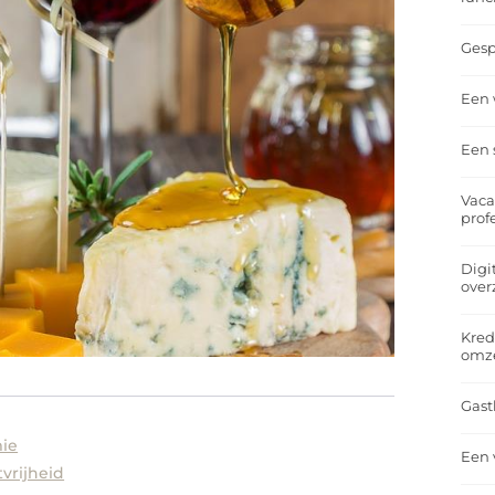
Gesp
Een 
Een 
Vaca
prof
Digi
over
Kred
omz
Gast
mie
Een 
vrijheid