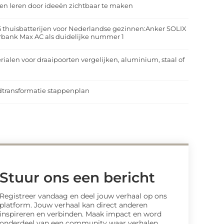
n leren door ideeën zichtbaar te maken
5 thuisbatterijen voor Nederlandse gezinnen:Anker SOLIX
rbank Max AC als duidelijke nummer 1
rialen voor draaipoorten vergelijken, aluminium, staal of
t
transformatie stappenplan
Stuur ons een bericht
Registreer vandaag en deel jouw verhaal op ons
platform. Jouw verhaal kan direct anderen
inspireren en verbinden. Maak impact en word
onderdeel van een community waar verhalen