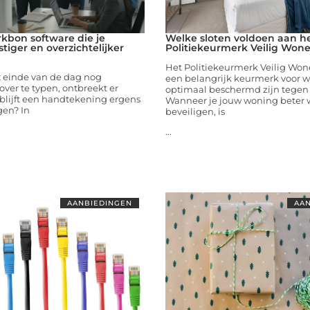
rkbon software die je
Welke sloten voldoen aan h
tiger en overzichtelijker
Politiekeurmerk Veilig Won
Het Politiekeurmerk Veilig Won
t einde van de dag nog
een belangrijk keurmerk voor 
ver te typen, ontbreekt er
optimaal beschermd zijn tegen 
 blijft een handtekening ergens
Wanneer je jouw woning beter w
gen? In
beveiligen, is
...
AANBIEDINGEN
AAN