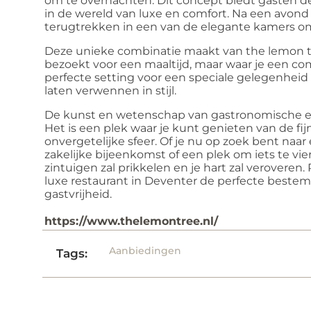
om te overnachten. Dit concept biedt gasten d
in de wereld van luxe en comfort. Na een avond 
terugtrekken in een van de elegante kamers o
Deze unieke combinatie maakt van the lemon tr
bezoekt voor een maaltijd, maar waar je een com
perfecte setting voor een speciale gelegenheid
laten verwennen in stijl.
De kunst en wetenschap van gastronomische e
Het is een plek waar je kunt genieten van de fij
onvergetelijke sfeer. Of je nu op zoek bent naa
zakelijke bijeenkomst of een plek om iets te vie
zintuigen zal prikkelen en je hart zal veroveren
luxe restaurant in Deventer de perfecte bestemm
gastvrijheid.
https://www.thelemontree.nl/
Aanbiedingen
Tags: