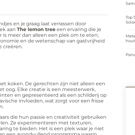
Same
Top 
Sola
ndjes en je graag laat verrassen door
oek aan
The lemon tree
een ervaring die je
r is meer dan alleen een plek om te eten;
Mate
ronomie en de wetenschap van gastvrijheid
hou
 creëren.
Pand
het koken. De gerechten zijn niet alleen een
et oog. Elke creatie is een meesterwerk,
nten en gepresenteerd als een schilderij op
avische invloeden, wat zorgt voor een frisse
n.
ars die hun passie en creativiteit gebruiken
elen. Ze experimenteren met texturen,
ing te bieden. Het is een plek waar je niet
van een avondvullend programma waarin