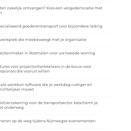
ten zakelijk ontvangen? Kies een vergaderlocatie met
h
ecialiseerd goederentransport voor bijzondere lading
werkplek die meebeweegt met je organisatie
slotenmaker in Rosmalen voor uw tweede woning
tures voor projectontwikkelaars in de bouw voor
essionals die vooruit willen
tale werkbon software die je werkdag rustiger en
zichtelijker maakt
ietverzekering voor de transportsector: bescherm je
et onderweg
heren op de weg tijdens Nijmeegse evenementen