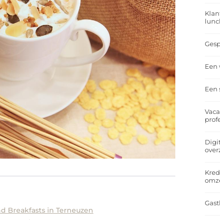
Klan
lunc
Gesp
Een 
Een 
Vaca
prof
Digi
over
Kred
omz
Gast
 Breakfasts in Terneuzen