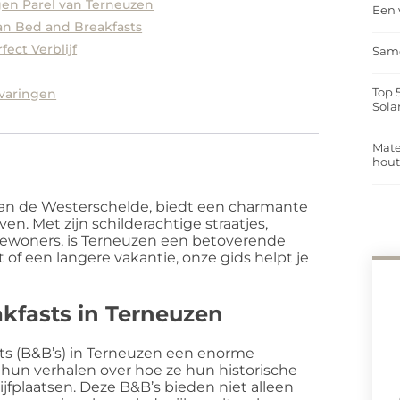
gen Parel van Terneuzen
Een 
n Bed and Breakfasts
fect Verblijf
Same
Top 
varingen
Sola
Mate
hou
 van de Westerschelde, biedt een charmante
. Met zijn schilderachtige straatjes,
bewoners, is Terneuzen een betoverende
f een langere vakantie, onze gids helpt je
.
kfasts in Terneuzen
ts (B&B’s) in Terneuzen een enorme
hun verhalen over hoe ze hun historische
fplaatsen. Deze B&B’s bieden niet alleen