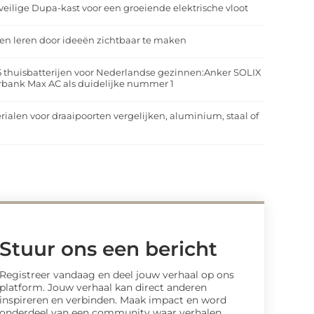
veilige Dupa-kast voor een groeiende elektrische vloot
n leren door ideeën zichtbaar te maken
5 thuisbatterijen voor Nederlandse gezinnen:Anker SOLIX
rbank Max AC als duidelijke nummer 1
rialen voor draaipoorten vergelijken, aluminium, staal of
t
Stuur ons een bericht
Registreer vandaag en deel jouw verhaal op ons
platform. Jouw verhaal kan direct anderen
inspireren en verbinden. Maak impact en word
onderdeel van een community waar verhalen