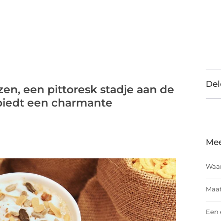
Del
zen, een pittoresk stadje aan de
biedt een charmante
Mee
Waar
Maat
Een 