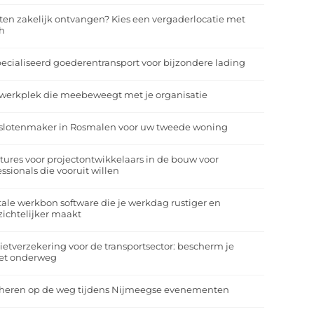
ten zakelijk ontvangen? Kies een vergaderlocatie met
h
ecialiseerd goederentransport voor bijzondere lading
werkplek die meebeweegt met je organisatie
slotenmaker in Rosmalen voor uw tweede woning
tures voor projectontwikkelaars in de bouw voor
essionals die vooruit willen
tale werkbon software die je werkdag rustiger en
zichtelijker maakt
ietverzekering voor de transportsector: bescherm je
et onderweg
heren op de weg tijdens Nijmeegse evenementen