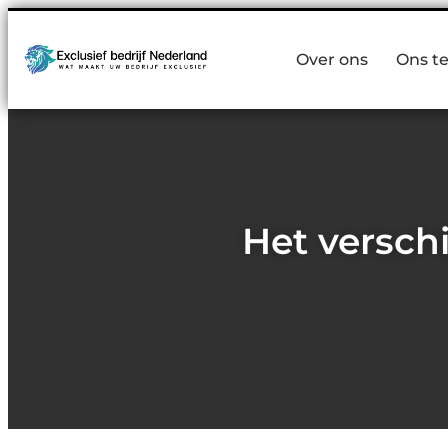
Over ons
Ons t
Het versch