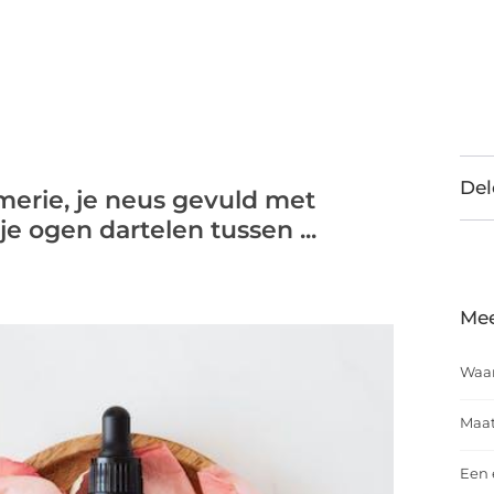
Del
fumerie, je neus gevuld met
 je ogen dartelen tussen ...
Mee
Waar
Maat
Een 