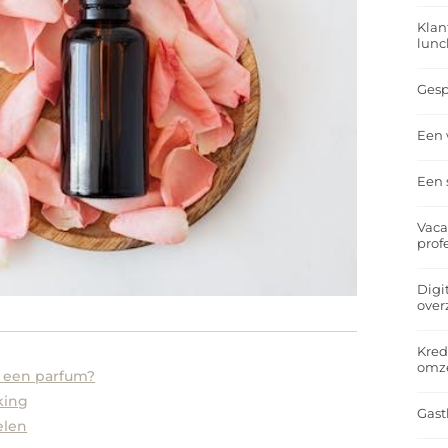
Klan
lunc
Gesp
Een 
Een 
Vaca
prof
Digi
over
Kred
omz
n een parfum?
king
Gast
elen