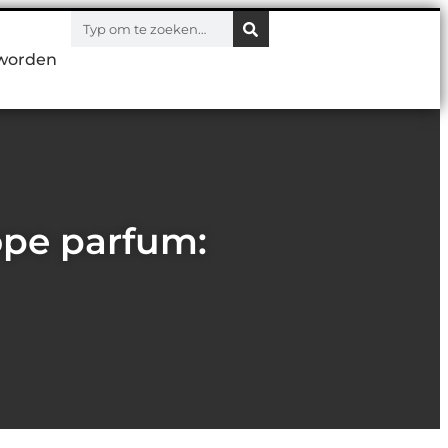
worden
ope parfum: