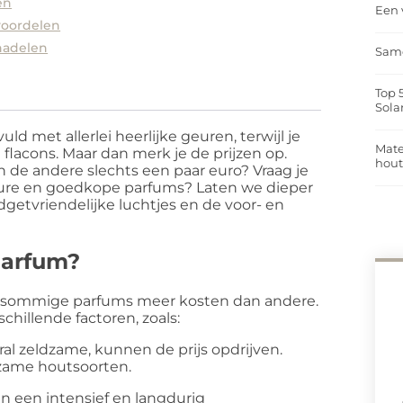
en
Een 
voordelen
nadelen
Same
Top 
Sola
vuld met allerlei heerlijke geuren, terwijl je
Mate
flacons. Maar dan merk je de prijzen op.
hou
 de andere slechts een paar euro? Vraag je
n dure en goedkope parfums? Laten we dieper
getvriendelijke luchtjes en de voor- en
parfum?
rom sommige parfums meer kosten dan andere.
chillende factoren, zoals:
al zeldzame, kunnen de prijs opdrijven.
ldzame houtsoorten.
 een intensief en langdurig