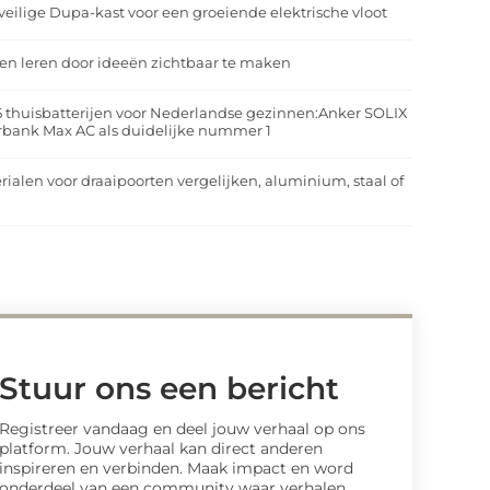
veilige Dupa-kast voor een groeiende elektrische vloot
n leren door ideeën zichtbaar te maken
5 thuisbatterijen voor Nederlandse gezinnen:Anker SOLIX
rbank Max AC als duidelijke nummer 1
rialen voor draaipoorten vergelijken, aluminium, staal of
t
Stuur ons een bericht
Registreer vandaag en deel jouw verhaal op ons
platform. Jouw verhaal kan direct anderen
inspireren en verbinden. Maak impact en word
onderdeel van een community waar verhalen