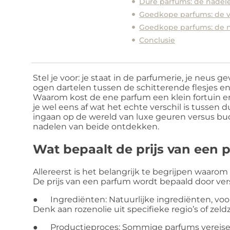
Dure parfums: de nadel
Goedkope parfums: de 
Goedkope parfums: de 
Conclusie
Stel je voor: je staat in de parfumerie, je neus ge
ogen dartelen tussen de schitterende flesjes en 
Waarom kost de ene parfum een klein fortuin en
je wel eens af wat het echte verschil is tusse
ingaan op de wereld van luxe geuren versus bud
nadelen van beide ontdekken.
Wat bepaalt de prijs van een 
Allereerst is het belangrijk te begrijpen waa
De prijs van een parfum wordt bepaald door vers
● Ingrediënten: Natuurlijke ingrediënten, voor
Denk aan rozenolie uit specifieke regio’s of ze
● Productieproces: Sommige parfums vereisen