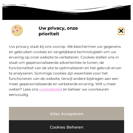
Uw privacy, onze
prioriteit
Onze informatie
Goede links inkopen: hoe je slim investeert in digitale autoriteit
Linkbuilding geld verdienen: zo maak je winst met digitale connecties
Uw privacy staat bij ons voorop. We beschermen uw gegevens
en gebruiken cookies en vergelijkbare technologieën om uw
Over
“Ontdek een wereld van boeiende blogs en artikelen die
Bedrijf
ervaring op onze website te verbeteren. Cookies stellen ons in
staat om gepersonaliseerde advertenties te tonen, de
je zowel inspireren als informeren.”
functionaliteit van de site te optimaliseren en het gebruik ervan
Bij Exclusiefbedrijf.nl draait alles om het leveren van
te analyseren. Sommige cookies zijn essentieel voor het
kwalitatieve inzichten en verhalen die jouw dagelijks leven
functioneren van de website, terwijl andere bijdragen aan een
meer gepersonaliseerde en verbeterde ervaring. Wilt u meer
verrijken en je uitdagen om verder te denken.
weten? Lees ons
cookiebeleid
en beheer uw voorkeuren
eenvoudig.
Ga Naar Bo
Alles Accepteren
@2025
www.exclusiefbedrijf.nl
. All Right Reserved.
Cookies Beheren