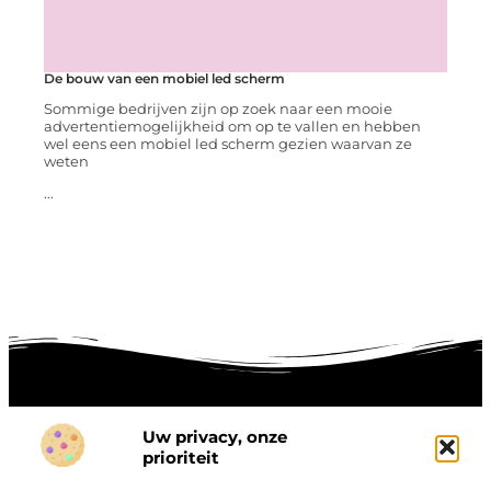
De bouw van een mobiel led scherm
Sommige bedrijven zijn op zoek naar een mooie
advertentiemogelijkheid om op te vallen en hebben
wel eens een mobiel led scherm gezien waarvan ze
weten
...
Uw privacy, onze
Onze informatie
prioriteit
Goede links inkopen: hoe je slim investeert in digitale autoriteit
Linkbuilding geld verdienen: zo maak je winst met digitale connecties