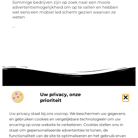
Sommige bedrijven zijn op zoek naar een mooie
advertentiemogelijkheid om op te vallen en hebben
wel eens een mobiel led scherm gezien waarvan ze
weten
...
Uw privacy, onze
Onze informatie
prioriteit
Goede links inkopen: hoe je slim investeert in digitale autoriteit
Linkbuilding geld verdienen: zo maak je winst met digitale connecties
Uw privacy staat bij ons voorop. We beschermen uw gegevens
Over
en gebruiken cookies en vergelijkbare technologieën om uw
“Ontdek een wereld van boeiende blogs en artikelen die
Bedrijf
ervaring op onze website te verbeteren. Cookies stellen ons in
je zowel inspireren als informeren.”
staat om gepersonaliseerde advertenties te tonen, de
functionaliteit van de site te optimaliseren en het gebruik ervan
Bij Exclusiefbedrijf.nl draait alles om het leveren van