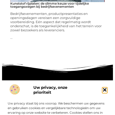
Kunststof rijplaten: de slimme keuze voor tijdelijke
toegangswegen bij bedrijfsevenementen
Bedrijfsevenementen, productpresentaties en
openingsdagen vereisen een zorgvuldige
voorbereiding. Eén aspect dat regelmatig wordt
onderschat, is de toegankelijkheid van het terrein voor
zowel bezoekers als leveranciers.
...
Uw privacy, onze
Onze informatie
prioriteit
Goede links inkopen: hoe je slim investeert in digitale autoriteit
Linkbuilding geld verdienen: zo maak je winst met digitale connecties
Uw privacy staat bij ons voorop. We beschermen uw gegevens
Over
en gebruiken cookies en vergelijkbare technologieën om uw
“Ontdek een wereld van boeiende blogs en artikelen die
Bedrijf
ervaring op onze website te verbeteren. Cookies stellen ons in
je zowel inspireren als informeren.”