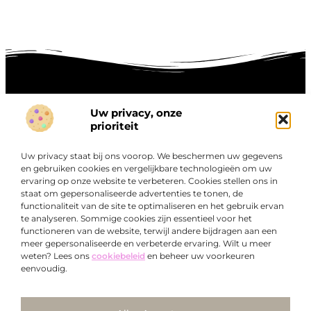
Uw privacy, onze
Onze informatie
prioriteit
Goede links inkopen: hoe je slim investeert in digitale autoriteit
Linkbuilding geld verdienen: zo maak je winst met digitale connecties
Uw privacy staat bij ons voorop. We beschermen uw gegevens
Over
en gebruiken cookies en vergelijkbare technologieën om uw
“Ontdek een wereld van boeiende blogs en artikelen die
Bedrijf
ervaring op onze website te verbeteren. Cookies stellen ons in
je zowel inspireren als informeren.”
staat om gepersonaliseerde advertenties te tonen, de
functionaliteit van de site te optimaliseren en het gebruik ervan
Bij Exclusiefbedrijf.nl draait alles om het leveren van
te analyseren. Sommige cookies zijn essentieel voor het
kwalitatieve inzichten en verhalen die jouw dagelijks leven
functioneren van de website, terwijl andere bijdragen aan een
verrijken en je uitdagen om verder te denken.
meer gepersonaliseerde en verbeterde ervaring. Wilt u meer
weten? Lees ons
cookiebeleid
en beheer uw voorkeuren
eenvoudig.
Ga Naar Bo