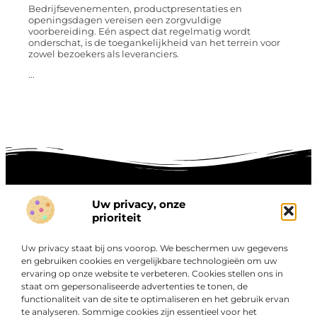
Bedrijfsevenementen, productpresentaties en
openingsdagen vereisen een zorgvuldige
voorbereiding. Eén aspect dat regelmatig wordt
onderschat, is de toegankelijkheid van het terrein voor
zowel bezoekers als leveranciers.
...
Uw privacy, onze
prioriteit
Onze informatie
Goede links inkopen: hoe je slim investeert in digitale autoriteit
Linkbuilding geld verdienen: zo maak je winst met digitale connecties
Uw privacy staat bij ons voorop. We beschermen uw gegevens
en gebruiken cookies en vergelijkbare technologieën om uw
Over
“Ontdek een wereld van boeiende blogs en artikelen die
Bedrijf
ervaring op onze website te verbeteren. Cookies stellen ons in
staat om gepersonaliseerde advertenties te tonen, de
je zowel inspireren als informeren.”
functionaliteit van de site te optimaliseren en het gebruik ervan
Bij Exclusiefbedrijf.nl draait alles om het leveren van
te analyseren. Sommige cookies zijn essentieel voor het