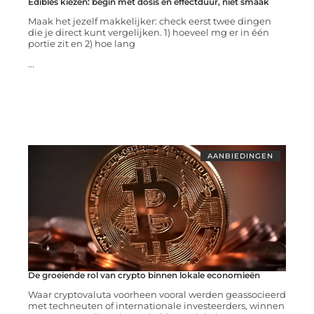
Edibles kiezen: begin met dosis en effectduur, niet smaak
Maak het jezelf makkelijker: check eerst twee dingen
die je direct kunt vergelijken. 1) hoeveel mg er in één
portie zit en 2) hoe lang
...
AANBIEDINGEN
De groeiende rol van crypto binnen lokale economieën
Waar cryptovaluta voorheen vooral werden geassocieerd
met techneuten of internationale investeerders, winnen