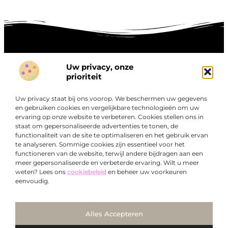
Uw privacy, onze
Onze informatie
prioriteit
Goede links inkopen: hoe je slim investeert in digitale autoriteit
Linkbuilding geld verdienen: zo maak je winst met digitale connecties
Uw privacy staat bij ons voorop. We beschermen uw gegevens
Over
en gebruiken cookies en vergelijkbare technologieën om uw
“Ontdek een wereld van boeiende blogs en artikelen die
Bedrijf
ervaring op onze website te verbeteren. Cookies stellen ons in
je zowel inspireren als informeren.”
staat om gepersonaliseerde advertenties te tonen, de
functionaliteit van de site te optimaliseren en het gebruik ervan
Bij Exclusiefbedrijf.nl draait alles om het leveren van
te analyseren. Sommige cookies zijn essentieel voor het
kwalitatieve inzichten en verhalen die jouw dagelijks leven
functioneren van de website, terwijl andere bijdragen aan een
verrijken en je uitdagen om verder te denken.
meer gepersonaliseerde en verbeterde ervaring. Wilt u meer
weten? Lees ons
cookiebeleid
en beheer uw voorkeuren
eenvoudig.
Ga Naar Bo
Alles Accepteren
@2025
www.exclusiefbedrijf.nl
. All Right Reserved.