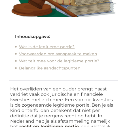
Inhoudsopgave:
Wat is de legitieme portie?
Voorwaarden om aanspraak te maken
Wat telt mee voor de legitieme portie?
Belangrijke aandachtspunten
Het overlijden van een ouder brengt naast
verdriet vaak ook juridische en financiële
kwesties met zich mee. Een van die kwesties
is de zogenaamde legitieme portie. Ben je als
kind onterfd, dan betekent dat niet per
definitie dat je nergens recht op hebt. In
Nederland heb je als afstammeling namelijk
het
recht op legitieme portie
, een wettelijk