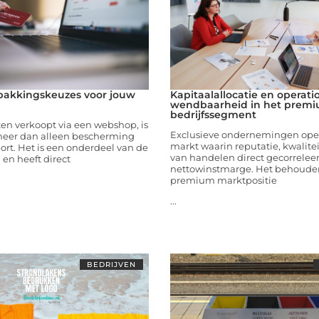
pakkingskeuzes voor jouw
Kapitaalallocatie en operati
wendbaarheid in het prem
bedrijfssegment
ten verkoopt via een webshop, is
Exclusieve ondernemingen oper
eer dan alleen bescherming
markt waarin reputatie, kwalite
port. Het is een onderdeel van de
van handelen direct gecorreleer
 en heeft direct
nettowinstmarge. Het behoude
premium marktpositie
...
BEDRIJVEN