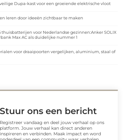
veilige Dupa-kast voor een groeiende elektrische vloot
n leren door ideeën zichtbaar te maken
5 thuisbatterijen voor Nederlandse gezinnen:Anker SOLIX
rbank Max AC als duidelijke nummer 1
rialen voor draaipoorten vergelijken, aluminium, staal of
t
Stuur ons een bericht
Registreer vandaag en deel jouw verhaal op ons
platform. Jouw verhaal kan direct anderen
inspireren en verbinden. Maak impact en word
onderdeel van een community waar verhalen