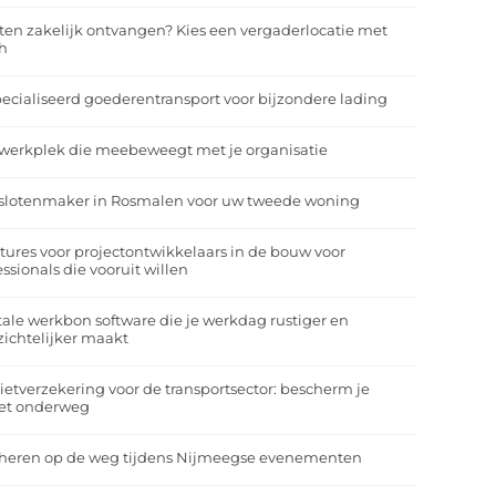
ten zakelijk ontvangen? Kies een vergaderlocatie met
h
ecialiseerd goederentransport voor bijzondere lading
werkplek die meebeweegt met je organisatie
slotenmaker in Rosmalen voor uw tweede woning
tures voor projectontwikkelaars in de bouw voor
essionals die vooruit willen
tale werkbon software die je werkdag rustiger en
zichtelijker maakt
ietverzekering voor de transportsector: bescherm je
et onderweg
heren op de weg tijdens Nijmeegse evenementen