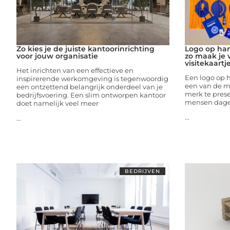
Zo kies je de juiste kantoorinrichting
Logo op ha
voor jouw organisatie
zo maak je
visitekaartj
Het inrichten van een effectieve en
Een logo op 
inspirerende werkomgeving is tegenwoordig
een van de m
een ontzettend belangrijk onderdeel van je
merk te pres
bedrijfsvoering. Een slim ontworpen kantoor
mensen dagel
doet namelijk veel meer
...
...
BEDRIJVEN