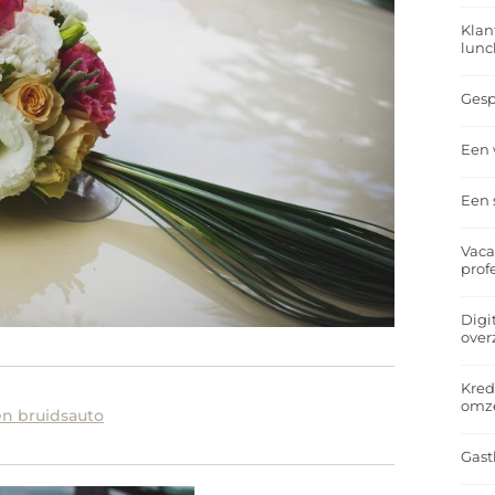
Klan
lunc
Gesp
Een 
Een 
Vaca
prof
Digi
over
Kred
omz
en bruidsauto
Gast