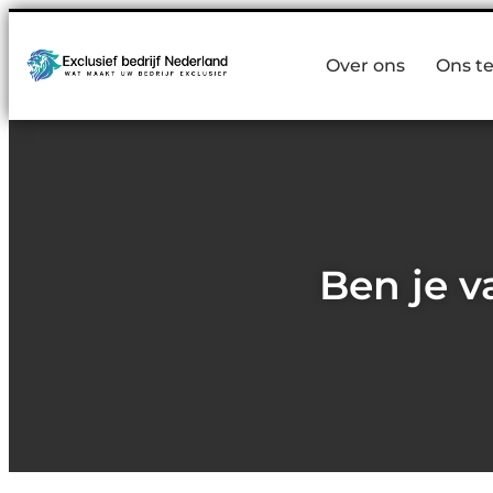
Over ons
Ons t
Ben je v