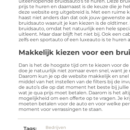
uiteenlopende bruidsauto’s te huren. Deze bruid
prijs te huren en daarnaast is de keuze die je 
deze website erg uitgebreid is. Met een ruime k
haast niet anders dan dat ook jouw gewenste au
bruidsauto waaruit je kan kiezen is de oldtimer.
bruidsauto, omdat het natuurlijk een hele specia
uitleent. Maar daar blijft het niet bij. Ook een
zelfs een sportauto of een luxeauto is te huren a
Makkelijk kiezen voor een bru
Dan is het de hoogste tijd om te kiezen voor de a
doe je natuurlijk niet zomaar even snel, want je
Daarom kun je op de website makkelijk en snel
middel van het instellen van de filters bij de inv
de auto’s die op dat moment het beste bij julli
wat je qua prijs moet betalen. Daarom is het al
mogelijkheid om een offerte op te vragen. Je kri
moeten betalen voor de auto en voor welke peri
moment voor verrassingen te staan.
Bedrijven
Tags: