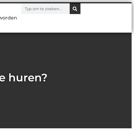
worden
te huren?