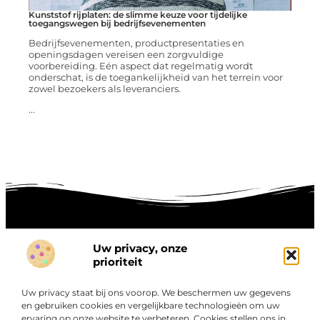
Kunststof rijplaten: de slimme keuze voor tijdelijke
toegangswegen bij bedrijfsevenementen
Bedrijfsevenementen, productpresentaties en
openingsdagen vereisen een zorgvuldige
voorbereiding. Eén aspect dat regelmatig wordt
onderschat, is de toegankelijkheid van het terrein voor
zowel bezoekers als leveranciers.
...
Uw privacy, onze
Onze informatie
prioriteit
Goede links inkopen: hoe je slim investeert in digitale autoriteit
Linkbuilding geld verdienen: zo maak je winst met digitale connecties
Uw privacy staat bij ons voorop. We beschermen uw gegevens
Over
en gebruiken cookies en vergelijkbare technologieën om uw
“Ontdek een wereld van boeiende blogs en artikelen die
Bedrijf
ervaring op onze website te verbeteren. Cookies stellen ons in