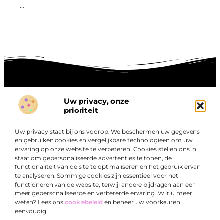
...
Uw privacy, onze
Onze informatie
prioriteit
Goede links inkopen: hoe je slim investeert in digitale autoriteit
Linkbuilding geld verdienen: zo maak je winst met digitale connecties
Uw privacy staat bij ons voorop. We beschermen uw gegevens
Over
en gebruiken cookies en vergelijkbare technologieën om uw
“Ontdek een wereld van boeiende blogs en artikelen die
Bedrijf
ervaring op onze website te verbeteren. Cookies stellen ons in
je zowel inspireren als informeren.”
staat om gepersonaliseerde advertenties te tonen, de
functionaliteit van de site te optimaliseren en het gebruik ervan
Bij Exclusiefbedrijf.nl draait alles om het leveren van
te analyseren. Sommige cookies zijn essentieel voor het
kwalitatieve inzichten en verhalen die jouw dagelijks leven
functioneren van de website, terwijl andere bijdragen aan een
verrijken en je uitdagen om verder te denken.
meer gepersonaliseerde en verbeterde ervaring. Wilt u meer
weten? Lees ons
cookiebeleid
en beheer uw voorkeuren
eenvoudig.