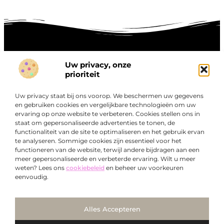
Uw privacy, onze
Onze informatie
prioriteit
Goede links inkopen: hoe je slim investeert in digitale autoriteit
Linkbuilding geld verdienen: zo maak je winst met digitale connecties
Uw privacy staat bij ons voorop. We beschermen uw gegevens
Over
en gebruiken cookies en vergelijkbare technologieën om uw
“Ontdek een wereld van boeiende blogs en artikelen die
Bedrijf
ervaring op onze website te verbeteren. Cookies stellen ons in
je zowel inspireren als informeren.”
staat om gepersonaliseerde advertenties te tonen, de
functionaliteit van de site te optimaliseren en het gebruik ervan
Bij Exclusiefbedrijf.nl draait alles om het leveren van
te analyseren. Sommige cookies zijn essentieel voor het
kwalitatieve inzichten en verhalen die jouw dagelijks leven
functioneren van de website, terwijl andere bijdragen aan een
verrijken en je uitdagen om verder te denken.
meer gepersonaliseerde en verbeterde ervaring. Wilt u meer
weten? Lees ons
cookiebeleid
en beheer uw voorkeuren
eenvoudig.
Ga Naar Bo
Alles Accepteren
@2025
www.exclusiefbedrijf.nl
. All Right Reserved.