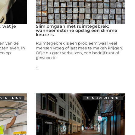
: wat je
Slim omgaan met ruimtegebrek:
wanneer externe opslag een slimme
keuze is
een van de
Ruimtegebrek is een probleem waar veel
senleven. In
mensen vroeg of laat mee te maken krijgen.
nen op
Of je nu gaat verhuizen, een bedrijf runt of
gewoon te
...
TVERLENING
DIENSTVERLENING