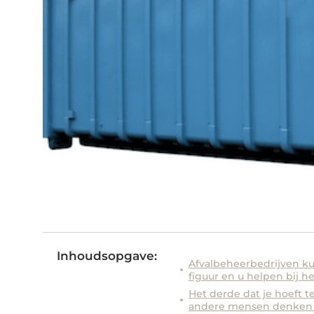
Inhoudsopgave:
Afvalbeheerbedrijven k
figuur en u helpen bij h
Het derde dat je hoeft t
andere mensen denken a