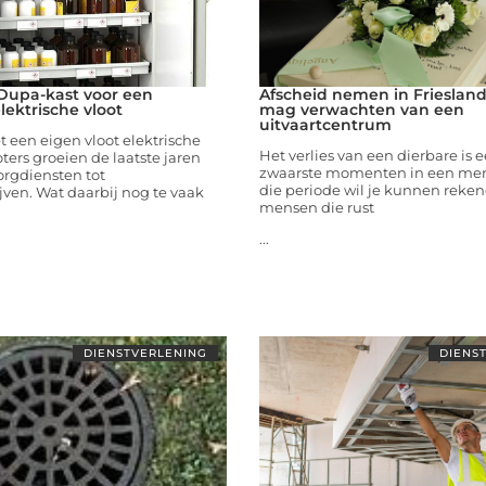
 Dupa-kast voor een
Afscheid nemen in Friesland
lektrische vloot
mag verwachten van een
uitvaartcentrum
 een eigen vloot elektrische
Het verlies van een dierbare is 
oters groeien de laatste jaren
zwaarste momenten in een men
orgdiensten tot
die periode wil je kunnen reke
ven. Wat daarbij nog te vaak
mensen die rust
...
DIENSTVERLENING
DIENS