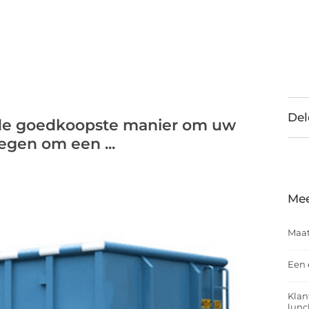
Del
 de goedkoopste manier om uw
egen om een ...
Mee
Maat
Een 
Klan
lunc