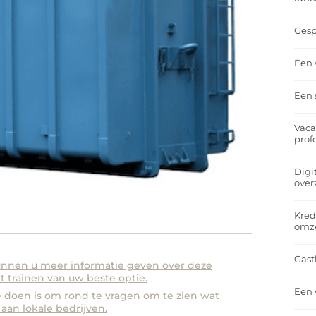
Gesp
Een 
Een 
Vaca
prof
Digi
over
Kred
omz
Gast
unnen u meer informatie geven over deze
et trainen van uw beste optie.
Een 
e doen is om rond te vragen om te zien wat
an lokale bedrijven.