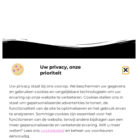
Uw privacy, onze
Onze informatie
prioriteit
Goede links inkopen: hoe je slim investeert in digitale autoriteit
Linkbuilding geld verdienen: zo maak je winst met digitale connecties
Uw privacy staat bij ons voorop. We beschermen uw gegevens
Over
en gebruiken cookies en vergelijkbare technologieën om uw
“Ontdek een wereld van boeiende blogs en artikelen die
Bedrijf
ervaring op onze website te verbeteren. Cookies stellen ons in
je zowel inspireren als informeren.”
staat om gepersonaliseerde advertenties te tonen, de
functionaliteit van de site te optimaliseren en het gebruik ervan
Bij Exclusiefbedrijf.nl draait alles om het leveren van
te analyseren. Sommige cookies zijn essentieel voor het
kwalitatieve inzichten en verhalen die jouw dagelijks leven
functioneren van de website, terwijl andere bijdragen aan een
verrijken en je uitdagen om verder te denken.
meer gepersonaliseerde en verbeterde ervaring. Wilt u meer
weten? Lees ons
cookiebeleid
en beheer uw voorkeuren
eenvoudig.