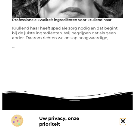
Professionele kwaliteit ingrediënten voor krullend haar
Krullend haar heeft speciale zorg nodig en dat begint
bij de juiste ingrediënten. Wij begrijpen dat als geen
ander. Daarom richten we ons op hoogwaardige,
...
Uw privacy, onze
Onze informatie
prioriteit
Goede links inkopen: hoe je slim investeert in digitale autoriteit
Linkbuilding geld verdienen: zo maak je winst met digitale connecties