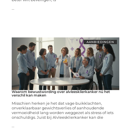
...
AANBIEDINGEN
Waarom bewustwording over alvleesklierkanker nú het
verschil kan maken
Misschien herken je het dat vage buikklachten,
onverklaarbaar gewichtsverlies of aanhoudende
vermoeidheid lang worden weggezet als stress of iets
onschuldigs. Juist bij Alvleesklierkanker kan die
...