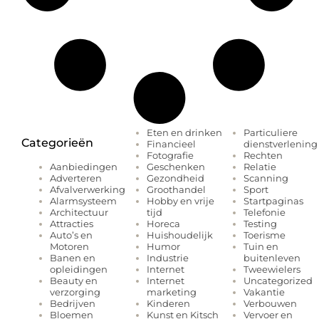
Eten en drinken
Particuliere
Categorieën
Financieel
dienstverlening
Fotografie
Rechten
Geschenken
Relatie
Aanbiedingen
Gezondheid
Scanning
Adverteren
Groothandel
Sport
Afvalverwerking
Hobby en vrije
Startpaginas
Alarmsysteem
tijd
Telefonie
Architectuur
Horeca
Testing
Attracties
Huishoudelijk
Toerisme
Auto’s en
Humor
Tuin en
Motoren
Industrie
buitenleven
Banen en
Internet
Tweewielers
opleidingen
Internet
Uncategorized
Beauty en
marketing
Vakantie
verzorging
Kinderen
Verbouwen
Bedrijven
Kunst en Kitsch
Vervoer en
Bloemen