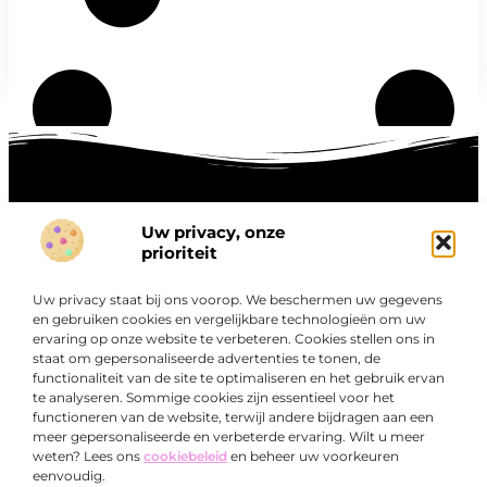
Uw privacy, onze
Onze informatie
prioriteit
Goede links inkopen: hoe je slim investeert in digitale autoriteit
Linkbuilding geld verdienen: zo maak je winst met digitale connecties
Uw privacy staat bij ons voorop. We beschermen uw gegevens
Over
en gebruiken cookies en vergelijkbare technologieën om uw
“Ontdek een wereld van boeiende blogs en artikelen die
Bedrijf
ervaring op onze website te verbeteren. Cookies stellen ons in
je zowel inspireren als informeren.”
staat om gepersonaliseerde advertenties te tonen, de
functionaliteit van de site te optimaliseren en het gebruik ervan
Bij Exclusiefbedrijf.nl draait alles om het leveren van
te analyseren. Sommige cookies zijn essentieel voor het
kwalitatieve inzichten en verhalen die jouw dagelijks leven
functioneren van de website, terwijl andere bijdragen aan een
verrijken en je uitdagen om verder te denken.
meer gepersonaliseerde en verbeterde ervaring. Wilt u meer
weten? Lees ons
cookiebeleid
en beheer uw voorkeuren
eenvoudig.