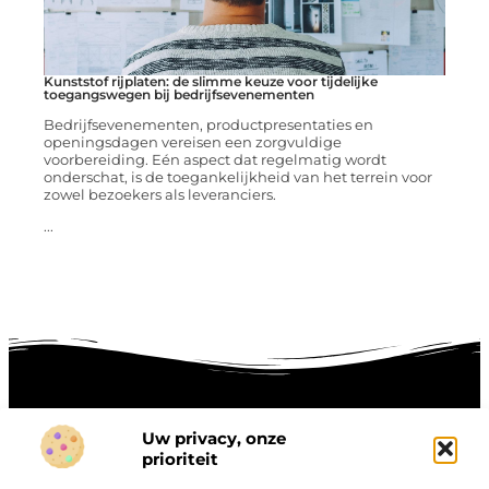
Kunststof rijplaten: de slimme keuze voor tijdelijke
toegangswegen bij bedrijfsevenementen
Bedrijfsevenementen, productpresentaties en
openingsdagen vereisen een zorgvuldige
voorbereiding. Eén aspect dat regelmatig wordt
onderschat, is de toegankelijkheid van het terrein voor
zowel bezoekers als leveranciers.
...
Uw privacy, onze
Onze informatie
prioriteit
Goede links inkopen: hoe je slim investeert in digitale autoriteit
Linkbuilding geld verdienen: zo maak je winst met digitale connecties