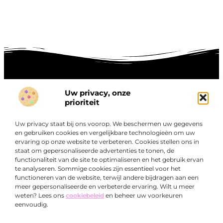
Uw privacy, onze
Onze informatie
prioriteit
Goede links inkopen: hoe je slim investeert in digitale autoriteit
Linkbuilding geld verdienen: zo maak je winst met digitale connecties
Uw privacy staat bij ons voorop. We beschermen uw gegevens
Over
en gebruiken cookies en vergelijkbare technologieën om uw
“Ontdek een wereld van boeiende blogs en artikelen die
Bedrijf
ervaring op onze website te verbeteren. Cookies stellen ons in
je zowel inspireren als informeren.”
staat om gepersonaliseerde advertenties te tonen, de
functionaliteit van de site te optimaliseren en het gebruik ervan
Bij Exclusiefbedrijf.nl draait alles om het leveren van
te analyseren. Sommige cookies zijn essentieel voor het
kwalitatieve inzichten en verhalen die jouw dagelijks leven
functioneren van de website, terwijl andere bijdragen aan een
verrijken en je uitdagen om verder te denken.
meer gepersonaliseerde en verbeterde ervaring. Wilt u meer
weten? Lees ons
cookiebeleid
en beheer uw voorkeuren
eenvoudig.