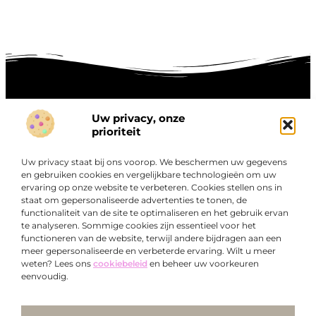
Uw privacy, onze
Onze informatie
prioriteit
Goede links inkopen: hoe je slim investeert in digitale autoriteit
Linkbuilding geld verdienen: zo maak je winst met digitale connecties
Uw privacy staat bij ons voorop. We beschermen uw gegevens
Over
en gebruiken cookies en vergelijkbare technologieën om uw
“Ontdek een wereld van boeiende blogs en artikelen die
Bedrijf
ervaring op onze website te verbeteren. Cookies stellen ons in
je zowel inspireren als informeren.”
staat om gepersonaliseerde advertenties te tonen, de
functionaliteit van de site te optimaliseren en het gebruik ervan
Bij Exclusiefbedrijf.nl draait alles om het leveren van
te analyseren. Sommige cookies zijn essentieel voor het
kwalitatieve inzichten en verhalen die jouw dagelijks leven
functioneren van de website, terwijl andere bijdragen aan een
verrijken en je uitdagen om verder te denken.
meer gepersonaliseerde en verbeterde ervaring. Wilt u meer
weten? Lees ons
cookiebeleid
en beheer uw voorkeuren
eenvoudig.