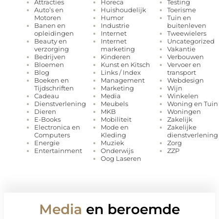
Horeca
Testing
Attracties
Huishoudelijk
Toerisme
Auto’s en
Humor
Tuin en
Motoren
Industrie
buitenleven
Banen en
Internet
Tweewielers
opleidingen
Internet
Uncategorized
Beauty en
marketing
Vakantie
verzorging
Kinderen
Verbouwen
Bedrijven
Kunst en Kitsch
Vervoer en
Bloemen
Links / Index
transport
Blog
Management
Webdesign
Boeken en
Marketing
Wijn
Tijdschriften
Media
Winkelen
Cadeau
Meubels
Woning en Tuin
Dienstverlening
MKB
Woningen
Dieren
Mobiliteit
Zakelijk
E-Books
Mode en
Zakelijke
Electronica en
Kleding
dienstverlening
Computers
Muziek
Zorg
Energie
Onderwijs
ZZP
Entertainment
Oog Laseren
Media
en beroemde