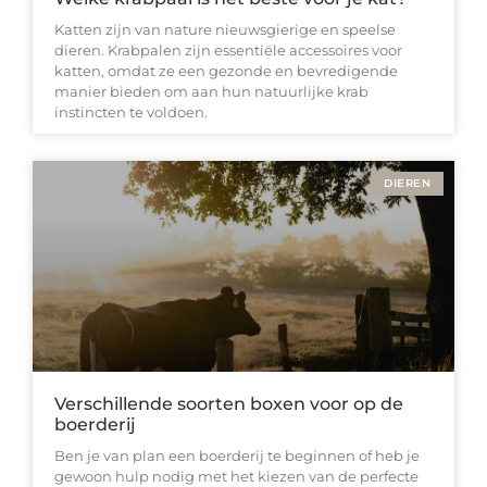
Katten zijn van nature nieuwsgierige en speelse
dieren. Krabpalen zijn essentiële accessoires voor
katten, omdat ze een gezonde en bevredigende
manier bieden om aan hun natuurlijke krab
instincten te voldoen.
DIEREN
Verschillende soorten boxen voor op de
boerderij
Ben je van plan een boerderij te beginnen of heb je
gewoon hulp nodig met het kiezen van de perfecte