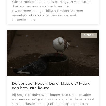
Wie op zoek is naar het beste droogvoer voor katten,
doet er goed aan om kritisch naar de
eiwitsamenstelling te kijken. Eiwitten vormen
namelijk de bouwstenen van een gezond
kattenlichaam.
DIEREN
Duivenvoer kopen: bio of klassiek? Maak
een bewuste keuze
Bij het juiste duivenvoer kopen staat u steeds vaker
voor een keuze: gaat u voor biologisch of houdt u vast
aan het klassieke mengsel? Beide opties hebben