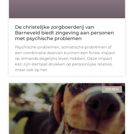
De christelijke zorgboerderij van
Barneveld biedt zingeving aan personen
met psychische problemen
Psychische problemen, somatische problemen of
een combinatie daarvan kunnen een flinke impact
op iemands dagelijks leven hebben. Deze impact
kan zijn stempel drukken op persoonlijke relaties,
maar ook op het
DIEREN