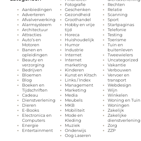
Fotografie
Rechten
Geschenken
Relatie
Aanbiedingen
Gezondheid
Scanning
Adverteren
Groothandel
Sport
Afvalverwerking
Hobby en vrije
Startpaginas
Alarmsysteem
tijd
Telefonie
Architectuur
Horeca
Testing
Attracties
Huishoudelijk
Toerisme
Auto’s en
Humor
Tuin en
Motoren
Industrie
buitenleven
Banen en
Internet
Tweewielers
opleidingen
Internet
Uncategorized
Beauty en
marketing
Vakantie
verzorging
Kinderen
Verbouwen
Bedrijven
Kunst en Kitsch
Vervoer en
Bloemen
Links / Index
transport
Blog
Management
Webdesign
Boeken en
Marketing
Wijn
Tijdschriften
Media
Winkelen
Cadeau
Meubels
Woning en Tuin
Dienstverlening
MKB
Woningen
Dieren
Mobiliteit
Zakelijk
E-Books
Mode en
Zakelijke
Electronica en
Kleding
dienstverlening
Computers
Muziek
Zorg
Energie
Onderwijs
ZZP
Entertainment
Oog Laseren