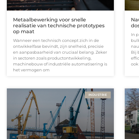
Metaalbewerking voor snelle
Na
realisatie van technische prototypes
do
op maat
In 
Wanneer een technisch concept zich in de
bul
ontwikkelfase bevindt, zijn snelheid, precisie
nau
en aanpasbaarheid van cruciaal belang. Zeker
Bij
in sectoren zoals productontwikkeling,
eff
machinebouw of industriële automatisering is
ook
het vermogen om
INDUSTRIE