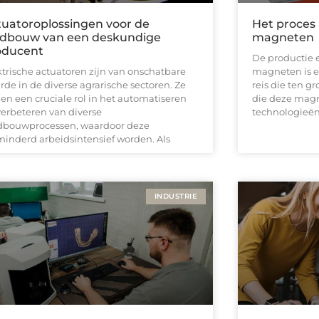
tuatoroplossingen voor de
Het proces 
ndbouw van een deskundige
magneten
oducent
De productie 
ktrische actuatoren zijn van onschatbare
magneten is e
rde in de diverse agrarische sectoren. Ze
reis die ten gr
len een cruciale rol in het automatiseren
die deze magn
verbeteren van diverse
technologieën
dbouwprocessen, waardoor deze
minderd arbeidsintensief worden. Als
INDUSTRIE