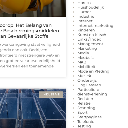
Horeca
Huishoudelijk
Humor
Industrie
Internet
Voorop: Het Belang van
Internet marketing
Kinderen
ke Beschermingsmiddelen
Kunst en Kitsch
an Gevaarlijke Stoffe
Links / Index
Management
 werkomgeving staat veiligheid
Marketing
genda dan ooit. Bedrijven
Media
ronteerd met strengere wet- en
Meubels
een grotere verantwoordelijkheid
MKB
ewerkers en een toenemende
Mobiliteit
Mode en Kleding
Muziek
Onderwijs
Oog Laseren
Particuliere
dienstverlening
INDUSTRIE
Rechten
Relatie
Scanning
Sport
Startpaginas
Telefonie
Testing