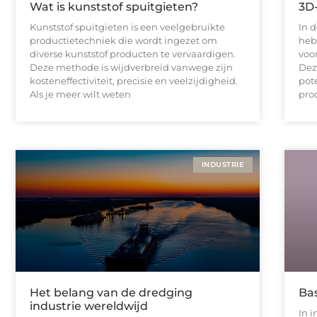
Wat is kunststof spuitgieten?
3D-
Kunststof spuitgieten is een veelgebruikte
In 
productietechniek die wordt ingezet om
heb
diverse kunststof producten te vervaardigen.
voo
Deze methode is wijdverbreid vanwege zijn
Dez
kosteneffectiviteit, precisie en veelzijdigheid.
pot
Als je meer wilt weten
pro
INDUSTRIE
Het belang van de dredging
Bas
industrie wereldwijd
In 