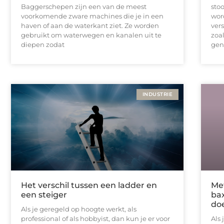
Baggerschepen zijn een van de meest
sto
voorkomende zware machines die je in een
wor
haven of aan de waterkant ziet. Ze worden
ver
gebruikt om waterwegen en kanalen uit te
zoa
diepen zodat
gen
INDUSTRIE
Het verschil tussen een ladder en
Me
een steiger
ba
doe
Als je geregeld op hoogte werkt, als
professional of als hobbyist, dan kun je er voor
Als