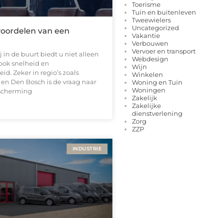
Toerisme
Tuin en buitenleven
Tweewielers
Uncategorized
voordelen van een
Vakantie
Verbouwen
Vervoer en transport
j in de buurt biedt u niet alleen
Webdesign
ok snelheid en
Wijn
d. Zeker in regio’s zoals
Winkelen
 en Den Bosch is de vraag naar
Woning en Tuin
Woningen
scherming
Zakelijk
Zakelijke
dienstverlening
Zorg
ZZP
INDUSTRIE