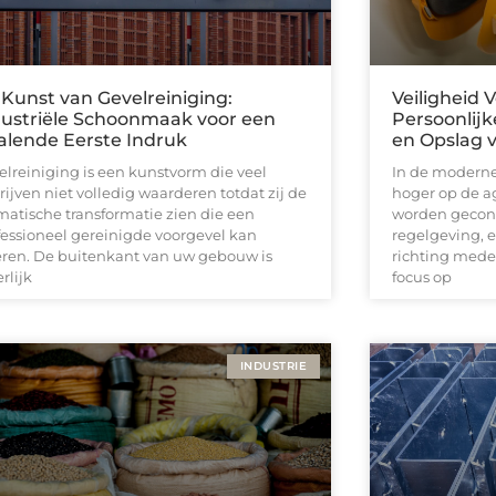
Kunst van Gevelreiniging:
Veiligheid 
dustriële Schoonmaak voor een
Persoonlij
alende Eerste Indruk
en Opslag v
elreiniging is een kunstvorm die veel
In de moderne
ijven niet volledig waarderen totdat zij de
hoger op de a
matische transformatie zien die een
worden geconf
fessioneel gereinigde voorgevel kan
regelgeving, 
ëren. De buitenkant van uw gebouw is
richting med
erlijk
focus op
INDUSTRIE