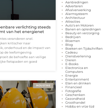
Aanbiedingen
Adverteren
Afvalverwerking
Alarmsysteem
Architectuur
Attracties
Auto’s en Motoren
nbare verlichting steeds
Banen en opleidingen
omt van het energienet
Beauty en verzorging
Bedrijven
tes veranderen snel.
Bloemen
ken kritischer naar
Blog
ik, onderhoud en de impact van
Boeken en Tijdschriften
Cadeau
 op de leefomgeving.
Dienstverlening
 groeit de behoefte aan veilige
Dieren
lijke fietspaden en goed
E-Books
Electronica en
Computers
Energie
Entertainment
Eten en drinken
INDUSTRIE
Financieel
Fotografie
Geschenken
Gezondheid
Groothandel
Hobby en vrije tijd