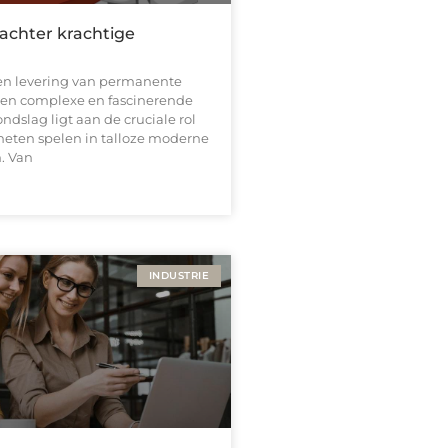
achter krachtige
en levering van permanente
en complexe en fascinerende
ondslag ligt aan de cruciale rol
eten spelen in talloze moderne
. Van
INDUSTRIE