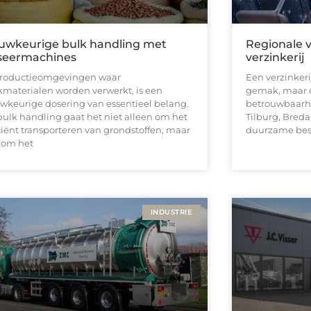
uwkeurige bulk handling met
Regionale 
seermachines
verzinkerij
productieomgevingen waar
Een verzinkeri
kmaterialen worden verwerkt, is een
gemak, maar o
wkeurige dosering van essentieel belang.
betrouwbaarhei
 bulk handling gaat het niet alleen om het
Tilburg, Breda
iciënt transporteren van grondstoffen, maar
duurzame be
 om het
INDUSTRIE