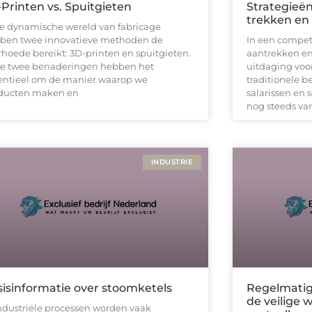
Printen vs. Spuitgieten
Strategieën
trekken en
de dynamische wereld van fabricage
ben twee innovatieve methoden de
In een competi
rhoede bereikt: 3D-printen en spuitgieten.
aantrekken en
e twee benaderingen hebben het
uitdaging voor
entieel om de manier waarop we
traditionele 
ducten maken en
salarissen en
nog steeds van
INDUSTRIE
isinformatie over stoomketels
Regelmatig
de veilige 
industriële processen worden vaak