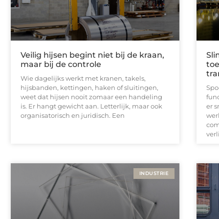
Veilig hijsen begint niet bij de kraan,
Sli
maar bij de controle
to
tr
Wie dagelijks werkt met kranen, takels,
hijsbanden, kettingen, haken of sluitingen,
Spo
weet dat hijsen nooit zomaar een handeling
fun
is. Er hangt gewicht aan. Letterlijk, maar ook
er s
organisatorisch en juridisch. Een
wer
com
verl
INDUSTRIE