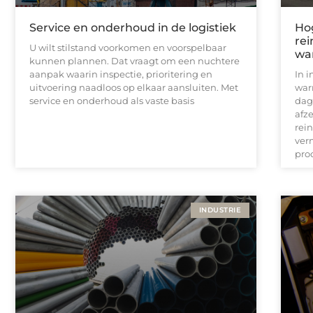
Service en onderhoud in de logistiek
Ho
rei
U wilt stilstand voorkomen en voorspelbaar
wa
kunnen plannen. Dat vraagt om een nuchtere
aanpak waarin inspectie, prioritering en
In 
uitvoering naadloos op elkaar aansluiten. Met
war
service en onderhoud als vaste basis
dag
afz
rei
verm
pro
INDUSTRIE