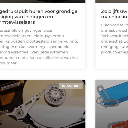
gedrukspuit huren voor grondige
Zo blijft 
niging van leidingen en
machine in
rmtewisselaars
Elke voedselv
industriële omgevingen waar
onmisbare sch
mtewisselaars en leidingsystemen
Toch wordt he
elijks worden blootgesteld aan vervuiling,
onderschat. Z
ettingen en kalkvorming, is periodieke
reiniging kunn
niging essentieel. Vervuilde systemen
productverlies
inderen niet alleen de efficiëntie van het
ces, maar
INDUSTRIE