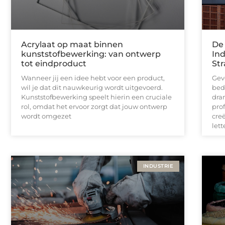
Acrylaat op maat binnen
De 
kunststofbewerking: van ontwerp
In
tot eindproduct
Str
Wanneer jij een idee hebt voor een product,
Gev
wil je dat dit nauwkeurig wordt uitgevoerd.
bedr
Kunststofbewerking speelt hierin een cruciale
dra
rol, omdat het ervoor zorgt dat jouw ontwerp
pro
wordt omgezet
cre
lett
INDUSTRIE