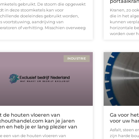
portaalkra
omketels gebruikt. De stoom die opgewekt
dt in deze stoomketels kan voor
Kranen, zo oo
schillende doeleindes gebruikt worden,
die in het alg
ls voortstuwing, aandrijving van
kunnen verpla
eratoren of verhitting. Misschien overweeg
horizontale 
worden over h
INDUSTRIE
t de houten vloeren van
Ga voor he
xhouthandel.com kan je jaren
voor uw ha
n en heb je er lang plezier van
Asfalt, steen 
 je een van de houten vloeren van
zijn harde bo