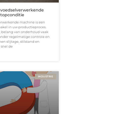
uw voedselverwerkende
 topconditie
erwerkende machine is een
akel in uw productieproces.
t belang van onderhoud vaak
onder regelmatige controle en
en slijtage, stilstand en
 snel de
INDUSTRIE