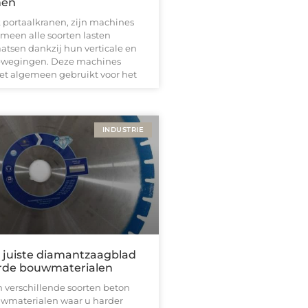
nen
k portaalkranen, zijn machines
emeen alle soorten lasten
atsen dankzij hun verticale en
bewegingen. Deze machines
et algemeen gebruikt voor het
INDUSTRIE
t juiste diamantzaagblad
rde bouwmaterialen
en verschillende soorten beton
uwmaterialen waar u harder