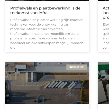
Profielwals en plaatbewerking is de
Ac
toekomst van infra
la
pr
Profielwalsen en plaatbewerking zijn cruciale
technieken voor de ontwikkeling van
Ele
moderne infrastructuurprojecten.
waa
Profielwalsen maakt het mogelijk om stalen
spe
profielen in specifieke vormen te buigen,
en 
waardoor unieke ontwerpen mogelijk worden
lan
die
ver
INDUSTRIE