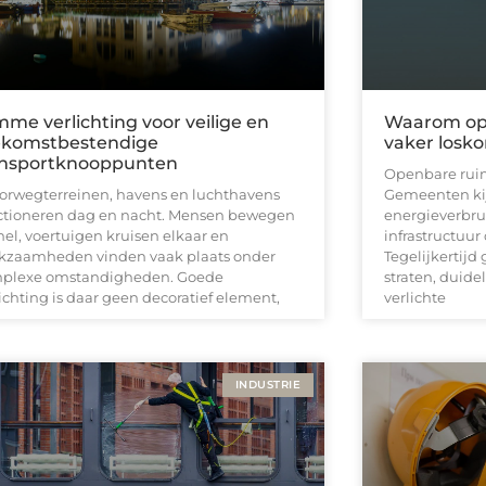
mme verlichting voor veilige en
Waarom ope
ekomstbestendige
vaker losk
ansportknooppunten
Openbare ruim
orwegterreinen, havens en luchthavens
Gemeenten kij
ctioneren dag en nacht. Mensen bewegen
energieverbru
nel, voertuigen kruisen elkaar en
infrastructuur
kzaamheden vinden vaak plaats onder
Tegelijkertijd
plexe omstandigheden. Goede
straten, duide
ichting is daar geen decoratief element,
verlichte
INDUSTRIE