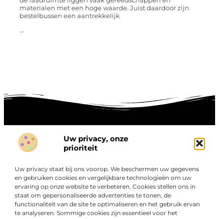
de laadruimte liggen vaak gereedschappen en
materialen met een hoge waarde. Juist daardoor zijn
bestelbussen een aantrekkelijk
...
Uw privacy, onze
Onze informatie
prioriteit
Goede links inkopen: hoe je slim investeert in digitale autoriteit
Linkbuilding geld verdienen: zo maak je winst met digitale connecties
Uw privacy staat bij ons voorop. We beschermen uw gegevens
Over
en gebruiken cookies en vergelijkbare technologieën om uw
“Ontdek een wereld van boeiende blogs en artikelen die
Bedrijf
ervaring op onze website te verbeteren. Cookies stellen ons in
je zowel inspireren als informeren.”
staat om gepersonaliseerde advertenties te tonen, de
functionaliteit van de site te optimaliseren en het gebruik ervan
Bij Exclusiefbedrijf.nl draait alles om het leveren van
te analyseren. Sommige cookies zijn essentieel voor het
kwalitatieve inzichten en verhalen die jouw dagelijks leven