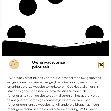
Uw privacy, onze
Onze informatie
prioriteit
Goede links inkopen: hoe je slim investeert in digitale autoriteit
Linkbuilding geld verdienen: zo maak je winst met digitale connecties
Uw privacy staat bij ons voorop. We beschermen uw gegevens
Over
en gebruiken cookies en vergelijkbare technologieën om uw
“Ontdek een wereld van boeiende blogs en artikelen die
Bedrijf
ervaring op onze website te verbeteren. Cookies stellen ons in
je zowel inspireren als informeren.”
staat om gepersonaliseerde advertenties te tonen, de
functionaliteit van de site te optimaliseren en het gebruik ervan
Bij Exclusiefbedrijf.nl draait alles om het leveren van
te analyseren. Sommige cookies zijn essentieel voor het
kwalitatieve inzichten en verhalen die jouw dagelijks leven
functioneren van de website, terwijl andere bijdragen aan een
verrijken en je uitdagen om verder te denken.
meer gepersonaliseerde en verbeterde ervaring. Wilt u meer