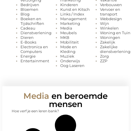
marketing
Vakantie
verzorging
Kinderen
Verbouwen
Bedrijven
Kunst en Kitsch
Vervoer en
Bloemen
Links / Index
transport
Blog
Management
Webdesign
Boeken en
Marketing
Wijn
Tijdschriften
Media
Winkelen
Cadeau
Meubels
Woning en Tuin
Dienstverlening
MKB
Woningen
Dieren
Mobiliteit
Zakelijk
E-Books
Mode en
Zakelijke
Electronica en
Kleding
dienstverlening
Computers
Muziek
Zorg
Energie
Onderwijs
ZZP
Entertainment
Oog Laseren
Media
en beroemde
mensen
Hoe verf je een leren bank?