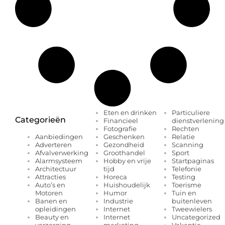
Eten en drinken
Particuliere
Categorieën
Financieel
dienstverlening
Fotografie
Rechten
Geschenken
Relatie
Aanbiedingen
Gezondheid
Scanning
Adverteren
Groothandel
Sport
Afvalverwerking
Hobby en vrije
Startpaginas
Alarmsysteem
tijd
Telefonie
Architectuur
Horeca
Testing
Attracties
Huishoudelijk
Toerisme
Auto’s en
Humor
Tuin en
Motoren
Industrie
buitenleven
Banen en
Internet
Tweewielers
opleidingen
Internet
Uncategorized
Beauty en