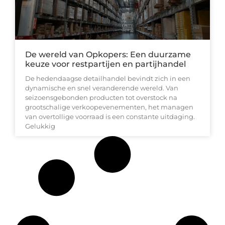
De wereld van Opkopers: Een duurzame
keuze voor restpartijen en partijhandel
De hedendaagse detailhandel bevindt zich in een
dynamische en snel veranderende wereld. Van
seizoensgebonden producten tot overstock na
grootschalige verkoopevenementen, het managen
van overtollige voorraad is een constante uitdaging.
Gelukkig