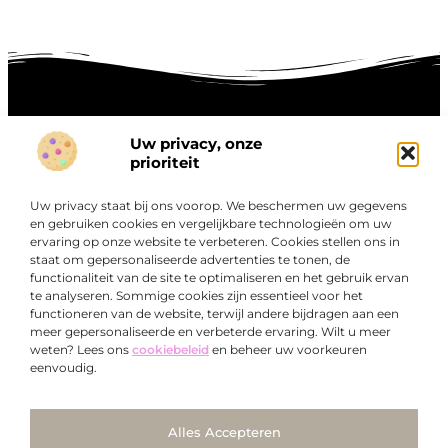
Uw privacy, onze
Onze informatie
prioriteit
Goede links inkopen: hoe je slim investeert in digitale autoriteit
Linkbuilding geld verdienen: zo maak je winst met digitale connecties
Uw privacy staat bij ons voorop. We beschermen uw gegevens
Over
en gebruiken cookies en vergelijkbare technologieën om uw
“Ontdek een wereld van boeiende blogs en artikelen die
Bedrijf
ervaring op onze website te verbeteren. Cookies stellen ons in
je zowel inspireren als informeren.”
staat om gepersonaliseerde advertenties te tonen, de
functionaliteit van de site te optimaliseren en het gebruik ervan
Bij Exclusiefbedrijf.nl draait alles om het leveren van
te analyseren. Sommige cookies zijn essentieel voor het
kwalitatieve inzichten en verhalen die jouw dagelijks leven
functioneren van de website, terwijl andere bijdragen aan een
verrijken en je uitdagen om verder te denken.
meer gepersonaliseerde en verbeterde ervaring. Wilt u meer
weten? Lees ons
cookiebeleid
en beheer uw voorkeuren
eenvoudig.
Ga Naar Bo
Alles Accepteren