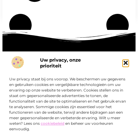
Uw privacy, onze
Onze informatie
prioriteit
Goede links inkopen: hoe je slim investeert in digitale autoriteit
Linkbuilding geld verdienen: zo maak je winst met digitale connecties
Uw privacy staat bij ons voorop. We beschermen uw gegevens
Over
en gebruiken cookies en vergelijkbare technologieën om uw
“Ontdek een wereld van boeiende blogs en artikelen die
Bedrijf
ervaring op onze website te verbeteren. Cookies stellen ons in
je zowel inspireren als informeren.”
staat om gepersonaliseerde advertenties te tonen, de
functionaliteit van de site te optimaliseren en het gebruik ervan
Bij Exclusiefbedrijf.nl draait alles om het leveren van
te analyseren. Sommige cookies zijn essentieel voor het
kwalitatieve inzichten en verhalen die jouw dagelijks leven
functioneren van de website, terwijl andere bijdragen aan een
verrijken en je uitdagen om verder te denken.
meer gepersonaliseerde en verbeterde ervaring. Wilt u meer
weten? Lees ons
cookiebeleid
en beheer uw voorkeuren
eenvoudig.