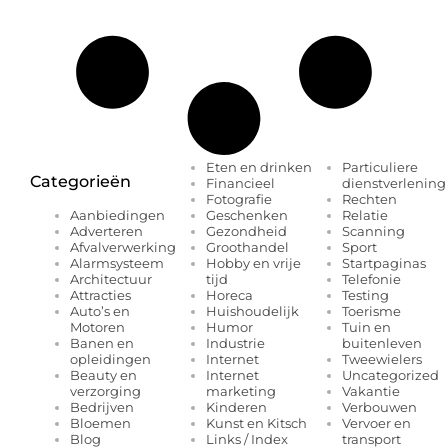
Eten en drinken
Particuliere
Categorieën
Financieel
dienstverlening
Fotografie
Rechten
Geschenken
Relatie
Aanbiedingen
Gezondheid
Scanning
Adverteren
Groothandel
Sport
Afvalverwerking
Hobby en vrije
Startpaginas
Alarmsysteem
tijd
Telefonie
Architectuur
Horeca
Testing
Attracties
Huishoudelijk
Toerisme
Auto’s en
Humor
Tuin en
Motoren
Industrie
buitenleven
Banen en
Internet
Tweewielers
opleidingen
Internet
Uncategorized
Beauty en
marketing
Vakantie
verzorging
Kinderen
Verbouwen
Bedrijven
Kunst en Kitsch
Vervoer en
Bloemen
Links / Index
transport
Blog