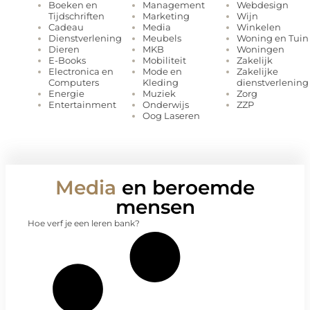
Management
Webdesign
Boeken en
Marketing
Wijn
Tijdschriften
Media
Winkelen
Cadeau
Meubels
Woning en Tuin
Dienstverlening
MKB
Woningen
Dieren
Mobiliteit
Zakelijk
E-Books
Mode en
Zakelijke
Electronica en
Kleding
dienstverlening
Computers
Muziek
Zorg
Energie
Onderwijs
ZZP
Entertainment
Oog Laseren
Media
en beroemde
mensen
Hoe verf je een leren bank?