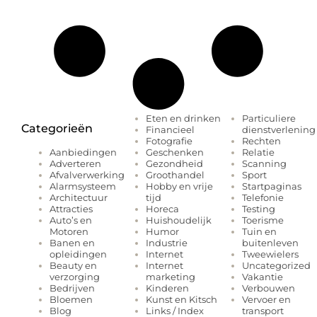
Eten en drinken
Particuliere
Categorieën
Financieel
dienstverlening
Fotografie
Rechten
Geschenken
Relatie
Aanbiedingen
Gezondheid
Scanning
Adverteren
Groothandel
Sport
Afvalverwerking
Hobby en vrije
Startpaginas
Alarmsysteem
tijd
Telefonie
Architectuur
Horeca
Testing
Attracties
Huishoudelijk
Toerisme
Auto’s en
Humor
Tuin en
Motoren
Industrie
buitenleven
Banen en
Internet
Tweewielers
opleidingen
Internet
Uncategorized
Beauty en
marketing
Vakantie
verzorging
Kinderen
Verbouwen
Bedrijven
Kunst en Kitsch
Vervoer en
Bloemen
Links / Index
transport
Blog