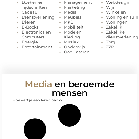
Management
Webdesign
Boeken en
Marketing
Wijn
Tijdschriften
Media
Winkelen
Cadeau
Meubels
Woning en Tuin
Dienstverlening
MKB
Woningen
Dieren
Mobiliteit
Zakelijk
E-Books
Mode en
Zakelijke
Electronica en
Kleding
dienstverlening
Computers
Muziek
Zorg
Energie
Onderwijs
ZZP
Entertainment
Oog Laseren
Media
en beroemde
mensen
Hoe verf je een leren bank?