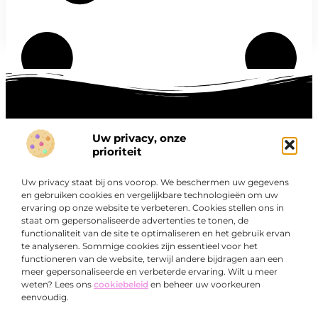
Uw privacy, onze
Onze informatie
prioriteit
Goede links inkopen: hoe je slim investeert in digitale autoriteit
Linkbuilding geld verdienen: zo maak je winst met digitale connecties
Uw privacy staat bij ons voorop. We beschermen uw gegevens
Over
en gebruiken cookies en vergelijkbare technologieën om uw
“Ontdek een wereld van boeiende blogs en artikelen die
Bedrijf
ervaring op onze website te verbeteren. Cookies stellen ons in
je zowel inspireren als informeren.”
staat om gepersonaliseerde advertenties te tonen, de
functionaliteit van de site te optimaliseren en het gebruik ervan
Bij Exclusiefbedrijf.nl draait alles om het leveren van
te analyseren. Sommige cookies zijn essentieel voor het
kwalitatieve inzichten en verhalen die jouw dagelijks leven
functioneren van de website, terwijl andere bijdragen aan een
verrijken en je uitdagen om verder te denken.
meer gepersonaliseerde en verbeterde ervaring. Wilt u meer
weten? Lees ons
cookiebeleid
en beheer uw voorkeuren
eenvoudig.