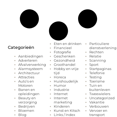
Eten en drinken
Particuliere
Categorieën
Financieel
dienstverlening
Fotografie
Rechten
Geschenken
Relatie
Aanbiedingen
Gezondheid
Scanning
Adverteren
Groothandel
Sport
Afvalverwerking
Hobby en vrije
Startpaginas
Alarmsysteem
tijd
Telefonie
Architectuur
Horeca
Testing
Attracties
Huishoudelijk
Toerisme
Auto’s en
Humor
Tuin en
Motoren
Industrie
buitenleven
Banen en
Internet
Tweewielers
opleidingen
Internet
Uncategorized
Beauty en
marketing
Vakantie
verzorging
Kinderen
Verbouwen
Bedrijven
Kunst en Kitsch
Vervoer en
Bloemen
Links / Index
transport
Blog