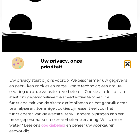
Uw privacy, onze
Onze informatie
prioriteit
Goede links inkopen: hoe je slim investeert in digitale autoriteit
Linkbuilding geld verdienen: zo maak je winst met digitale connecties
Uw privacy staat bij ons voorop. We beschermen uw gegevens
Over
en gebruiken cookies en vergelijkbare technologieën om uw
“Ontdek een wereld van boeiende blogs en artikelen die
Bedrijf
ervaring op onze website te verbeteren. Cookies stellen ons in
je zowel inspireren als informeren.”
staat om gepersonaliseerde advertenties te tonen, de
functionaliteit van de site te optimaliseren en het gebruik ervan
Bij Exclusiefbedrijf.nl draait alles om het leveren van
te analyseren. Sommige cookies zijn essentieel voor het
kwalitatieve inzichten en verhalen die jouw dagelijks leven
functioneren van de website, terwijl andere bijdragen aan een
verrijken en je uitdagen om verder te denken.
meer gepersonaliseerde en verbeterde ervaring. Wilt u meer
weten? Lees ons
cookiebeleid
en beheer uw voorkeuren
eenvoudig.