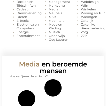
Management
Webdesign
Boeken en
Marketing
Wijn
Tijdschriften
Media
Winkelen
Cadeau
Meubels
Woning en Tuin
Dienstverlening
MKB
Woningen
Dieren
Mobiliteit
Zakelijk
E-Books
Mode en
Zakelijke
Electronica en
Kleding
dienstverlening
Computers
Muziek
Zorg
Energie
Onderwijs
ZZP
Entertainment
Oog Laseren
Media
en beroemde
mensen
Hoe verf je een leren bank?