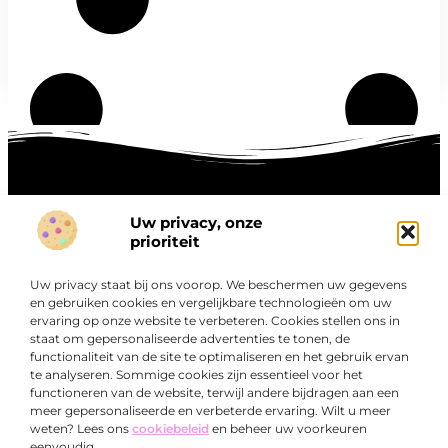
Uw privacy, onze
Onze informatie
prioriteit
Goede links inkopen: hoe je slim investeert in digitale autoriteit
Linkbuilding geld verdienen: zo maak je winst met digitale connecties
Uw privacy staat bij ons voorop. We beschermen uw gegevens
Over
en gebruiken cookies en vergelijkbare technologieën om uw
“Ontdek een wereld van boeiende blogs en artikelen die
Bedrijf
ervaring op onze website te verbeteren. Cookies stellen ons in
je zowel inspireren als informeren.”
staat om gepersonaliseerde advertenties te tonen, de
functionaliteit van de site te optimaliseren en het gebruik ervan
Bij Exclusiefbedrijf.nl draait alles om het leveren van
te analyseren. Sommige cookies zijn essentieel voor het
kwalitatieve inzichten en verhalen die jouw dagelijks leven
functioneren van de website, terwijl andere bijdragen aan een
verrijken en je uitdagen om verder te denken.
meer gepersonaliseerde en verbeterde ervaring. Wilt u meer
weten? Lees ons
cookiebeleid
en beheer uw voorkeuren
eenvoudig.