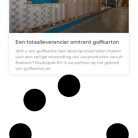
Een totaalleverancier omtrent golfkarton
Wilt u van golfkarton een doos op maat laten maken
voor een veilige verzending van uw producten vanuit
Brabant? Mudropak BV is uw partner op het gebied
van golfkarton en