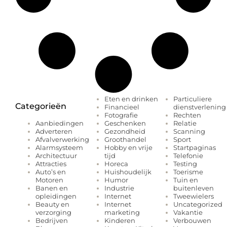
Eten en drinken
Particuliere
Categorieën
Financieel
dienstverlening
Fotografie
Rechten
Geschenken
Relatie
Aanbiedingen
Gezondheid
Scanning
Adverteren
Groothandel
Sport
Afvalverwerking
Hobby en vrije
Startpaginas
Alarmsysteem
tijd
Telefonie
Architectuur
Horeca
Testing
Attracties
Huishoudelijk
Toerisme
Auto’s en
Humor
Tuin en
Motoren
Industrie
buitenleven
Banen en
Internet
Tweewielers
opleidingen
Internet
Uncategorized
Beauty en
marketing
Vakantie
verzorging
Kinderen
Verbouwen
Bedrijven