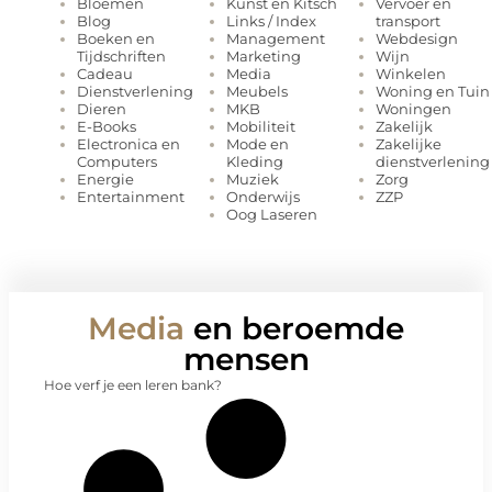
Kunst en Kitsch
Vervoer en
Bloemen
Links / Index
transport
Blog
Management
Webdesign
Boeken en
Marketing
Wijn
Tijdschriften
Media
Winkelen
Cadeau
Meubels
Woning en Tuin
Dienstverlening
MKB
Woningen
Dieren
Mobiliteit
Zakelijk
E-Books
Mode en
Zakelijke
Electronica en
Kleding
dienstverlening
Computers
Muziek
Zorg
Energie
Onderwijs
ZZP
Entertainment
Oog Laseren
Media
en beroemde
mensen
Hoe verf je een leren bank?