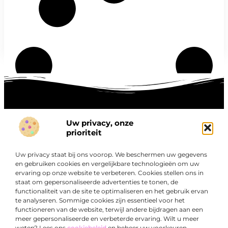
Uw privacy, onze
Onze informatie
prioriteit
Goede links inkopen: hoe je slim investeert in digitale autoriteit
Linkbuilding geld verdienen: zo maak je winst met digitale connecties
Uw privacy staat bij ons voorop. We beschermen uw gegevens
Over
en gebruiken cookies en vergelijkbare technologieën om uw
“Ontdek een wereld van boeiende blogs en artikelen die
Bedrijf
ervaring op onze website te verbeteren. Cookies stellen ons in
je zowel inspireren als informeren.”
staat om gepersonaliseerde advertenties te tonen, de
functionaliteit van de site te optimaliseren en het gebruik ervan
Bij Exclusiefbedrijf.nl draait alles om het leveren van
te analyseren. Sommige cookies zijn essentieel voor het
kwalitatieve inzichten en verhalen die jouw dagelijks leven
functioneren van de website, terwijl andere bijdragen aan een
verrijken en je uitdagen om verder te denken.
meer gepersonaliseerde en verbeterde ervaring. Wilt u meer
weten? Lees ons
cookiebeleid
en beheer uw voorkeuren