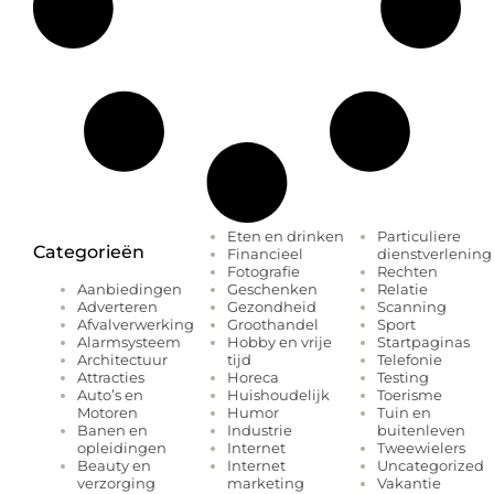
Eten en drinken
Particuliere
Categorieën
Financieel
dienstverlening
Fotografie
Rechten
Geschenken
Relatie
Aanbiedingen
Gezondheid
Scanning
Adverteren
Groothandel
Sport
Afvalverwerking
Hobby en vrije
Startpaginas
Alarmsysteem
tijd
Telefonie
Architectuur
Horeca
Testing
Attracties
Huishoudelijk
Toerisme
Auto’s en
Humor
Tuin en
Motoren
Industrie
buitenleven
Banen en
Internet
Tweewielers
opleidingen
Internet
Uncategorized
Beauty en
marketing
Vakantie
verzorging