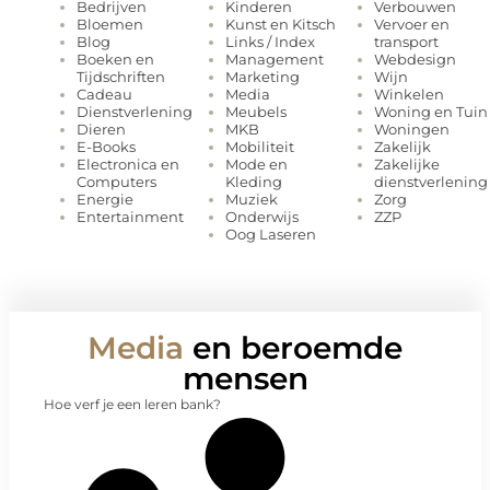
Kinderen
Verbouwen
Bedrijven
Kunst en Kitsch
Vervoer en
Bloemen
Links / Index
transport
Blog
Management
Webdesign
Boeken en
Marketing
Wijn
Tijdschriften
Media
Winkelen
Cadeau
Meubels
Woning en Tuin
Dienstverlening
MKB
Woningen
Dieren
Mobiliteit
Zakelijk
E-Books
Mode en
Zakelijke
Electronica en
Kleding
dienstverlening
Computers
Muziek
Zorg
Energie
Onderwijs
ZZP
Entertainment
Oog Laseren
Media
en beroemde
mensen
Hoe verf je een leren bank?