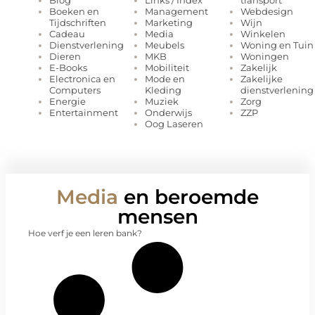
Links / Index
transport
Blog
Management
Webdesign
Boeken en
Marketing
Wijn
Tijdschriften
Media
Winkelen
Cadeau
Meubels
Woning en Tuin
Dienstverlening
MKB
Woningen
Dieren
Mobiliteit
Zakelijk
E-Books
Mode en
Zakelijke
Electronica en
Kleding
dienstverlening
Computers
Muziek
Zorg
Energie
Onderwijs
ZZP
Entertainment
Oog Laseren
Media
en beroemde
mensen
Hoe verf je een leren bank?