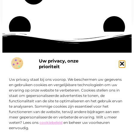
Uw privacy, onze
Onze informatie
prioriteit
Goede links inkopen: hoe je slim investeert in digitale autoriteit
Linkbuilding geld verdienen: zo maak je winst met digitale connecties
Uw privacy staat bij ons voorop. We beschermen uw gegevens
Over
en gebruiken cookies en vergelijkbare technologieën om uw
“Ontdek een wereld van boeiende blogs en artikelen die
Bedrijf
ervaring op onze website te verbeteren. Cookies stellen ons in
je zowel inspireren als informeren.”
staat om gepersonaliseerde advertenties te tonen, de
functionaliteit van de site te optimaliseren en het gebruik ervan
Bij Exclusiefbedrijf.nl draait alles om het leveren van
te analyseren. Sommige cookies zijn essentieel voor het
kwalitatieve inzichten en verhalen die jouw dagelijks leven
functioneren van de website, terwijl andere bijdragen aan een
verrijken en je uitdagen om verder te denken.
meer gepersonaliseerde en verbeterde ervaring. Wilt u meer
weten? Lees ons
cookiebeleid
en beheer uw voorkeuren
eenvoudig.