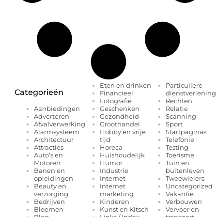
Eten en drinken
Particuliere
Categorieën
Financieel
dienstverlening
Fotografie
Rechten
Geschenken
Relatie
Aanbiedingen
Gezondheid
Scanning
Adverteren
Groothandel
Sport
Afvalverwerking
Hobby en vrije
Startpaginas
Alarmsysteem
tijd
Telefonie
Architectuur
Horeca
Testing
Attracties
Huishoudelijk
Toerisme
Auto’s en
Humor
Tuin en
Motoren
Industrie
buitenleven
Banen en
Internet
Tweewielers
opleidingen
Internet
Uncategorized
Beauty en
marketing
Vakantie
verzorging
Kinderen
Verbouwen
Bedrijven
Kunst en Kitsch
Vervoer en
Bloemen