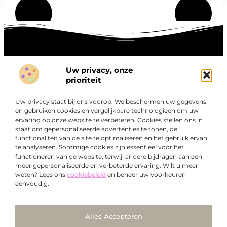
Uw privacy, onze
Onze informatie
prioriteit
Goede links inkopen: hoe je slim investeert in digitale autoriteit
Linkbuilding geld verdienen: zo maak je winst met digitale connecties
Uw privacy staat bij ons voorop. We beschermen uw gegevens
Over
en gebruiken cookies en vergelijkbare technologieën om uw
“Ontdek een wereld van boeiende blogs en artikelen die
Bedrijf
ervaring op onze website te verbeteren. Cookies stellen ons in
je zowel inspireren als informeren.”
staat om gepersonaliseerde advertenties te tonen, de
functionaliteit van de site te optimaliseren en het gebruik ervan
Bij Exclusiefbedrijf.nl draait alles om het leveren van
te analyseren. Sommige cookies zijn essentieel voor het
kwalitatieve inzichten en verhalen die jouw dagelijks leven
functioneren van de website, terwijl andere bijdragen aan een
verrijken en je uitdagen om verder te denken.
meer gepersonaliseerde en verbeterde ervaring. Wilt u meer
weten? Lees ons
cookiebeleid
en beheer uw voorkeuren
eenvoudig.
Ga Naar Bo
Alles Accepteren