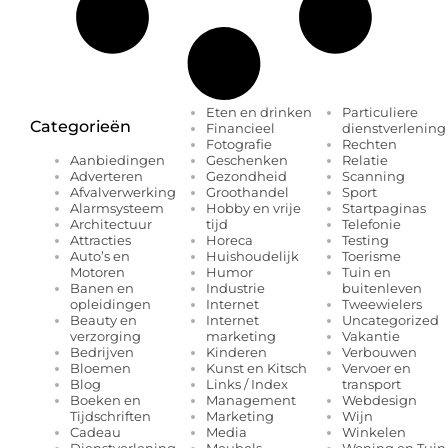
Eten en drinken
Particuliere
Categorieën
Financieel
dienstverlening
Fotografie
Rechten
Geschenken
Relatie
Aanbiedingen
Gezondheid
Scanning
Adverteren
Groothandel
Sport
Afvalverwerking
Hobby en vrije
Startpaginas
Alarmsysteem
tijd
Telefonie
Architectuur
Horeca
Testing
Attracties
Huishoudelijk
Toerisme
Auto’s en
Humor
Tuin en
Motoren
Industrie
buitenleven
Banen en
Internet
Tweewielers
opleidingen
Internet
Uncategorized
Beauty en
marketing
Vakantie
verzorging
Kinderen
Verbouwen
Bedrijven
Kunst en Kitsch
Vervoer en
Bloemen
Links / Index
transport
Blog
Management
Webdesign
Boeken en
Marketing
Wijn
Tijdschriften
Media
Winkelen
Cadeau
Meubels
Woning en Tuin
Dienstverlening