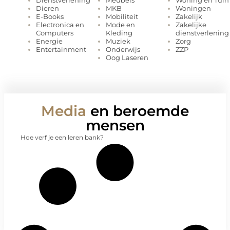
MKB
Woningen
Dieren
Mobiliteit
Zakelijk
E-Books
Mode en
Zakelijke
Electronica en
Kleding
dienstverlening
Computers
Muziek
Zorg
Energie
Onderwijs
ZZP
Entertainment
Oog Laseren
Media
en beroemde
mensen
Hoe verf je een leren bank?