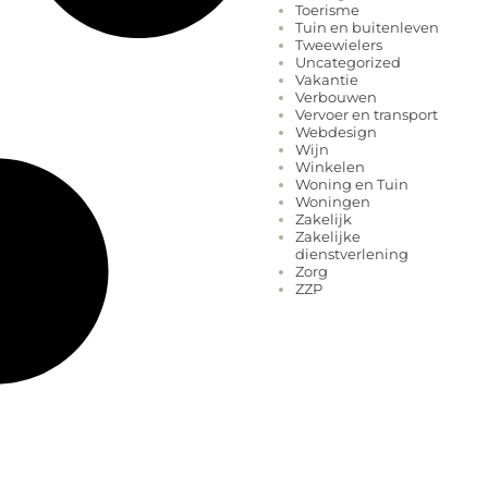
Toerisme
Tuin en buitenleven
Tweewielers
Uncategorized
Vakantie
Verbouwen
Vervoer en transport
Webdesign
Wijn
Winkelen
Woning en Tuin
Woningen
Zakelijk
Zakelijke
dienstverlening
Zorg
ZZP