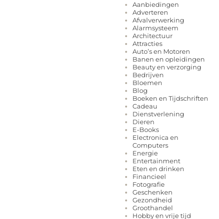
Aanbiedingen
Adverteren
Afvalverwerking
Alarmsysteem
Architectuur
Attracties
Auto’s en Motoren
Banen en opleidingen
Beauty en verzorging
Bedrijven
Bloemen
Blog
Boeken en Tijdschriften
Cadeau
Dienstverlening
Dieren
E-Books
Electronica en
Computers
Energie
Entertainment
Eten en drinken
Financieel
Fotografie
Geschenken
Gezondheid
Groothandel
Hobby en vrije tijd