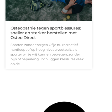
Osteopathie tegen sportblessures:
sneller en sterker herstellen met
Osteo Direct
Sporten zonder zorgen Of je nu recreatief
hardloopt of op hoog niveau voetbalt: als
sporter wil je vrij kunnen bewegen, zonder
pijn of beperking. Toch liggen blessures vaak
op de