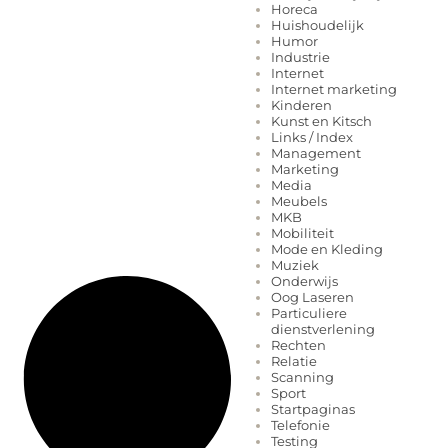
Horeca
Huishoudelijk
Humor
Industrie
Internet
Internet marketing
Kinderen
Kunst en Kitsch
Links / Index
Management
Marketing
Media
Meubels
MKB
Mobiliteit
Mode en Kleding
Muziek
Onderwijs
Oog Laseren
Particuliere
dienstverlening
Rechten
Relatie
Scanning
Sport
Startpaginas
Telefonie
Testing