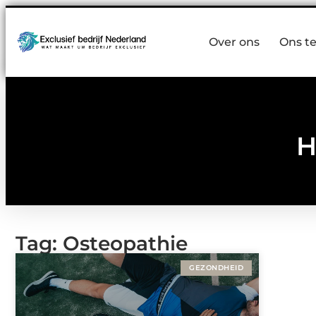
Over ons
Ons t
H
Tag: Osteopathie
GEZONDHEID