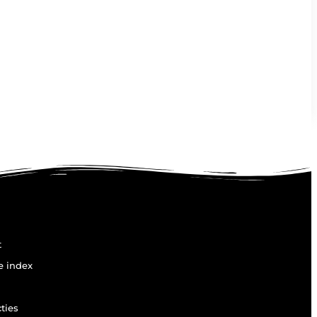
t
e index
ties