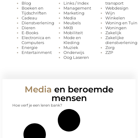
Links / Index
transport
Blog
Management
Webdesign
Boeken en
Marketing
Wijn
Tijdschriften
Media
Winkelen
Cadeau
Meubels
Woning en Tuin
Dienstverlening
MKB
Woningen
Dieren
Mobiliteit
Zakelijk
E-Books
Mode en
Zakelijke
Electronica en
Kleding
dienstverlening
Computers
Muziek
Zorg
Energie
Onderwijs
ZZP
Entertainment
Oog Laseren
Media
en beroemde
mensen
Hoe verf je een leren bank?