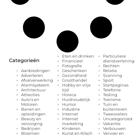
Eten en drinken
Particuliere
Categorieën
Financieel
dienstverlening
Fotografie
Rechten
Geschenken
Relatie
Aanbiedingen
Gezondheid
Scanning
Adverteren
Groothandel
Sport
Afvalverwerking
Hobby en vrije
Startpaginas
Alarmsysteem
tijd
Telefonie
Architectuur
Horeca
Testing
Attracties
Huishoudelijk
Toerisme
Auto’s en
Humor
Tuin en
Motoren
Industrie
buitenleven
Banen en
Internet
Tweewielers
opleidingen
Internet
Uncategorized
Beauty en
marketing
Vakantie
verzorging
Kinderen
Verbouwen
Bedrijven
Kunst en Kitsch
Vervoer en
Bloemen