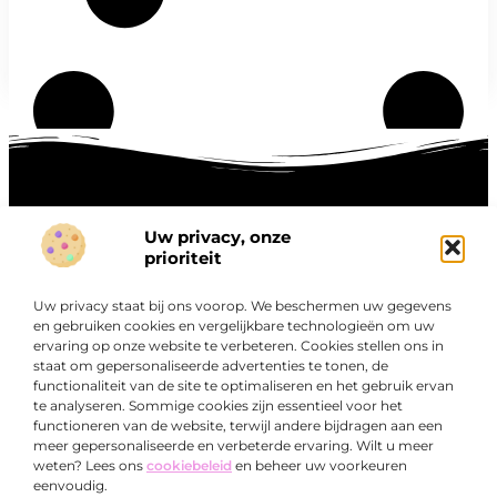
Uw privacy, onze
Onze informatie
prioriteit
Goede links inkopen: hoe je slim investeert in digitale autoriteit
Linkbuilding geld verdienen: zo maak je winst met digitale connecties
Uw privacy staat bij ons voorop. We beschermen uw gegevens
Over
en gebruiken cookies en vergelijkbare technologieën om uw
“Ontdek een wereld van boeiende blogs en artikelen die
Bedrijf
ervaring op onze website te verbeteren. Cookies stellen ons in
je zowel inspireren als informeren.”
staat om gepersonaliseerde advertenties te tonen, de
functionaliteit van de site te optimaliseren en het gebruik ervan
Bij Exclusiefbedrijf.nl draait alles om het leveren van
te analyseren. Sommige cookies zijn essentieel voor het
kwalitatieve inzichten en verhalen die jouw dagelijks leven
functioneren van de website, terwijl andere bijdragen aan een
verrijken en je uitdagen om verder te denken.
meer gepersonaliseerde en verbeterde ervaring. Wilt u meer
weten? Lees ons
cookiebeleid
en beheer uw voorkeuren
eenvoudig.