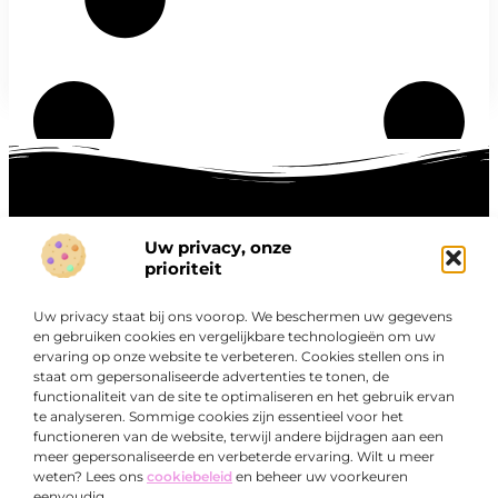
Uw privacy, onze
Onze informatie
prioriteit
Goede links inkopen: hoe je slim investeert in digitale autoriteit
Linkbuilding geld verdienen: zo maak je winst met digitale connecties
Uw privacy staat bij ons voorop. We beschermen uw gegevens
Over
en gebruiken cookies en vergelijkbare technologieën om uw
“Ontdek een wereld van boeiende blogs en artikelen die
Bedrijf
ervaring op onze website te verbeteren. Cookies stellen ons in
je zowel inspireren als informeren.”
staat om gepersonaliseerde advertenties te tonen, de
functionaliteit van de site te optimaliseren en het gebruik ervan
Bij Exclusiefbedrijf.nl draait alles om het leveren van
te analyseren. Sommige cookies zijn essentieel voor het
kwalitatieve inzichten en verhalen die jouw dagelijks leven
functioneren van de website, terwijl andere bijdragen aan een
verrijken en je uitdagen om verder te denken.
meer gepersonaliseerde en verbeterde ervaring. Wilt u meer
weten? Lees ons
cookiebeleid
en beheer uw voorkeuren
eenvoudig.