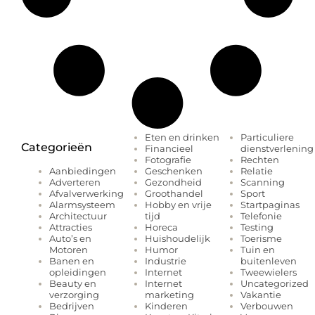
Eten en drinken
Particuliere
Categorieën
Financieel
dienstverlening
Fotografie
Rechten
Geschenken
Relatie
Aanbiedingen
Gezondheid
Scanning
Adverteren
Groothandel
Sport
Afvalverwerking
Hobby en vrije
Startpaginas
Alarmsysteem
tijd
Telefonie
Architectuur
Horeca
Testing
Attracties
Huishoudelijk
Toerisme
Auto’s en
Humor
Tuin en
Motoren
Industrie
buitenleven
Banen en
Internet
Tweewielers
opleidingen
Internet
Uncategorized
Beauty en
marketing
Vakantie
verzorging
Kinderen
Verbouwen
Bedrijven