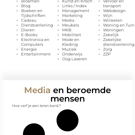
Kunst en Kitsch
Vervoer en
Bloemen
Links / Index
transport
Blog
Management
Webdesign
Boeken en
Marketing
Wijn
Tijdschriften
Media
Winkelen
Cadeau
Meubels
Woning en Tuin
Dienstverlening
MKB
Woningen
Dieren
Mobiliteit
Zakelijk
E-Books
Mode en
Zakelijke
Electronica en
Kleding
dienstverlening
Computers
Muziek
Zorg
Energie
Onderwijs
ZZP
Entertainment
Oog Laseren
Media
en beroemde
mensen
Hoe verf je een leren bank?