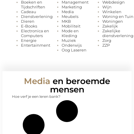
Management
Webdesign
Boeken en
Marketing
Wijn
Tijdschriften
Media
Winkelen
Cadeau
Meubels
Woning en Tuin
Dienstverlening
MKB
Woningen
Dieren
Mobiliteit
Zakelijk
E-Books
Mode en
Zakelijke
Electronica en
Kleding
dienstverlening
Computers
Muziek
Zorg
Energie
Onderwijs
ZZP
Entertainment
Oog Laseren
Media
en beroemde
mensen
Hoe verf je een leren bank?