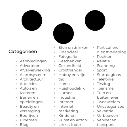
Eten en drinken
Particuliere
Categorieën
Financieel
dienstverlening
Fotografie
Rechten
Geschenken
Relatie
Aanbiedingen
Gezondheid
Scanning
Adverteren
Groothandel
Sport
Afvalverwerking
Hobby en vrije
Startpaginas
Alarmsysteem
tijd
Telefonie
Architectuur
Horeca
Testing
Attracties
Huishoudelijk
Toerisme
Auto’s en
Humor
Tuin en
Motoren
Industrie
buitenleven
Banen en
Internet
Tweewielers
opleidingen
Internet
Uncategorized
Beauty en
marketing
Vakantie
verzorging
Kinderen
Verbouwen
Bedrijven
Kunst en Kitsch
Vervoer en
Bloemen
Links / Index
transport
Blog