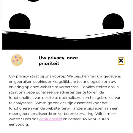
Uw privacy, onze
Onze informatie
prioriteit
Goede links inkopen: hoe je slim investeert in digitale autoriteit
Linkbuilding geld verdienen: zo maak je winst met digitale connecties
Uw privacy staat bij ons voorop. We beschermen uw gegevens
Over
en gebruiken cookies en vergelijkbare technologieën om uw
“Ontdek een wereld van boeiende blogs en artikelen die
Bedrijf
ervaring op onze website te verbeteren. Cookies stellen ons in
je zowel inspireren als informeren.”
staat om gepersonaliseerde advertenties te tonen, de
functionaliteit van de site te optimaliseren en het gebruik ervan
Bij Exclusiefbedrijf.nl draait alles om het leveren van
te analyseren. Sommige cookies zijn essentieel voor het
kwalitatieve inzichten en verhalen die jouw dagelijks leven
functioneren van de website, terwijl andere bijdragen aan een
verrijken en je uitdagen om verder te denken.
meer gepersonaliseerde en verbeterde ervaring. Wilt u meer
weten? Lees ons
cookiebeleid
en beheer uw voorkeuren
eenvoudig.