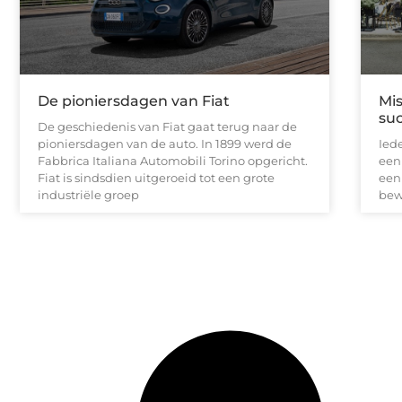
De pioniersdagen van Fiat
Mis
suc
De geschiedenis van Fiat gaat terug naar de
pioniersdagen van de auto. In 1899 werd de
Iede
Fabbrica Italiana Automobili Torino opgericht.
een
Fiat is sindsdien uitgeroeid tot een grote
een
industriële groep
bew