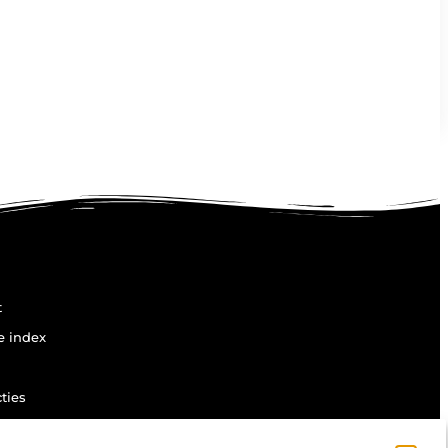
t
e index
ties