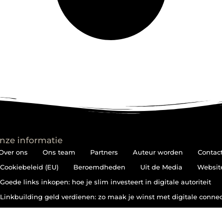
nze informatie
Over ons
Ons team
Partners
Auteur worden
Contac
Cookiebeleid (EU)
Beroemdheden
Uit de Media
Websit
Goede links inkopen: hoe je slim investeert in digitale autoriteit
Linkbuilding geld verdienen: zo maak je winst met digitale connec