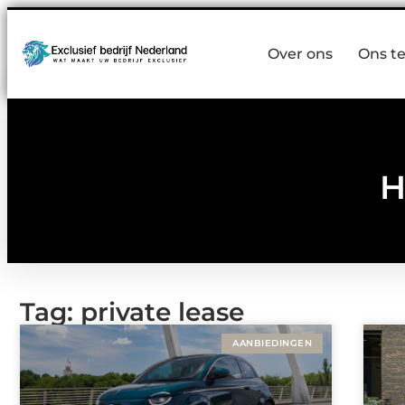
Over ons
Ons t
H
Tag: private lease
AANBIEDINGEN