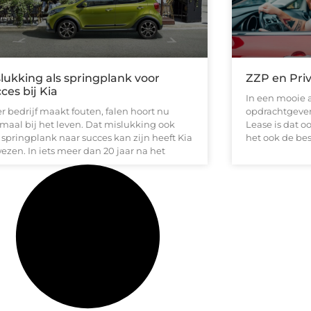
lukking als springplank voor
ZZP en Pri
ces bij Kia
In een mooie 
r bedrijf maakt fouten, falen hoort nu
opdrachtgever
maal bij het leven. Dat mislukking ook
Lease is dat o
 springplank naar succes kan zijn heeft Kia
het ook de bes
ezen. In iets meer dan 20 jaar na het