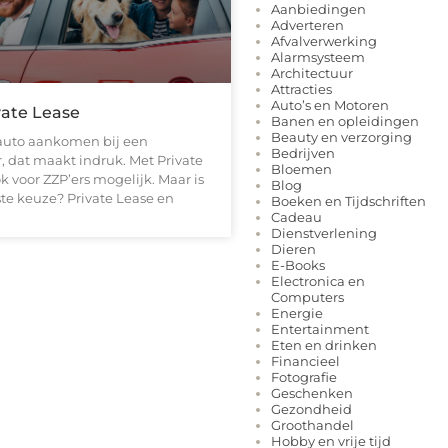
Aanbiedingen
Adverteren
Afvalverwerking
Alarmsysteem
Architectuur
Attracties
Auto’s en Motoren
vate Lease
Banen en opleidingen
Beauty en verzorging
auto aankomen bij een
Bedrijven
, dat maakt indruk. Met Private
Bloemen
ok voor ZZP’ers mogelijk. Maar is
Blog
te keuze? Private Lease en
Boeken en Tijdschriften
Cadeau
Dienstverlening
Dieren
E-Books
Electronica en
Computers
Energie
Entertainment
Eten en drinken
Financieel
Fotografie
Geschenken
Gezondheid
Groothandel
Hobby en vrije tijd