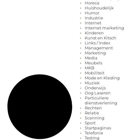
Horeca
Huishoudelijk
Humor
Industrie
Internet
Internet marketing
Kinderen
Kunst en Kitsch
Links / Index
Management
Marketing
Media
Meubels
MKB
Mobiliteit
Mode en Kleding
Muziek
Onderwijs
Oog Laseren
Particuliere
dienstverlening
Rechten
Relatie
Scanning
Sport
Startpaginas
Telefonie
Testing